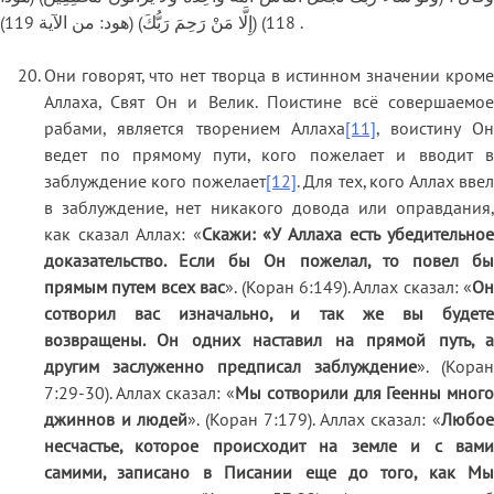
118) (إِلَّا مَنْ رَحِمَ رَبُّكَ) (هود: من الآية 119) .
Они говорят, что нет творца в истинном значении кроме
Аллаха, Свят Он и Велик. Поистине всё совершаемое
рабами, является творением Аллаха
[11]
, воистину Он
ведет по прямому пути, кого пожелает и вводит в
заблуждение кого пожелает
[12]
. Для тех, кого Аллах вве
в заблуждение, нет никакого довода или оправдания,
как сказал Аллах: «
Скажи: «У Аллаха есть убедительно
доказательство. Если бы Он пожелал, то повел бы
прямым путем всех вас
». (Коран 6:149). Аллах сказал: «
Он
сотворил вас изначально, и так же вы будете
возвращены. Он одних наставил на прямой путь, а
другим заслуженно предписал заблуждение
». (Коран
7:29-30). Аллах сказал: «
Мы сотворили для Геенны мног
джиннов и людей
». (Коран 7:179). Аллах сказал: «
Любо
несчастье, которое происходит на земле и с вами
самими, записано в Писании еще до того, как Мы