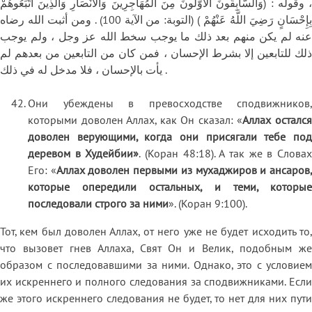
، وقوله : (وَالسَّابِقُونَ الْأَوَّلُونَ مِنَ الْمُهَاجِرِينَ وَالْأَنْصَارِ وَالَّذِينَ اتَّبَعُوهُمْ
بِإِحْسَانٍ رَضِيَ اللَّهُ عَنْهُمْ ) (التوبة: من الآية 100) . ومن أثبت الله رضاه
عنه لم يكن منهم بعد ذلك ما يوجب سخط الله عز وجل ، ولم يوجب
ذلك للتابعين إلا بشرط الإحسان ، فمن كان من التابعين من بعدهم لم
يأت بالإحسان ، فلا مدخل له في ذلك .
Они убеждены в превосходстве сподвижников,
которыми доволен Аллах, как Он сказал: «
Аллах осталс
доволен верующими, когда они присягали тебе под
деревом в Худейбии»
. (Коран 48:18). А так же в Слова
Его: «
Аллах доволен первыми из мухаджиров и ансаров
которые опередили остальных, и теми, которые
последовали строго за ними
». (Коран 9:100).
Тот, кем был доволен Аллах, от него уже не будет исходить то,
что вызовет гнев Аллаха, Свят Он и Велик, подобным же
образом с последовавшими за ними. Однако, это с условием
их искреннего и полного следования за сподвижниками. Если
же этого искреннего следования не будет, то нет для них пути