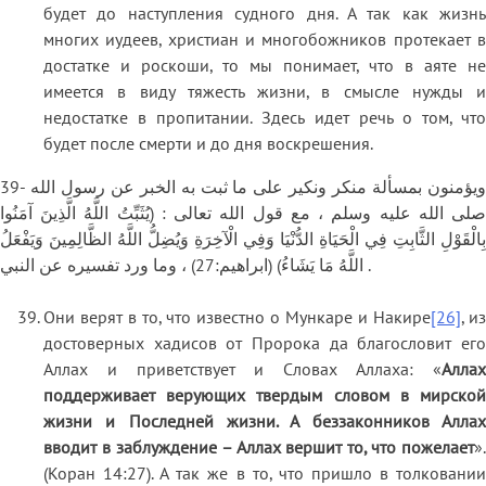
будет до наступления судного дня. А так как жизнь
многих иудеев, христиан и многобожников протекает в
достатке и роскоши, то мы понимает, что в аяте не
имеется в виду тяжесть жизни, в смысле нужды и
недостатке в пропитании. Здесь идет речь о том, что
будет после смерти и до дня воскрешения.
39- ويؤمنون بمسألة منكر ونكير على ما ثبت به الخبر عن رسول الله
صلى الله عليه وسلم ، مع قول الله تعالى : (يُثَبِّتُ اللَّهُ الَّذِينَ آمَنُوا
بِالْقَوْلِ الثَّابِتِ فِي الْحَيَاةِ الدُّنْيَا وَفِي الْآخِرَةِ وَيُضِلُّ اللَّهُ الظَّالِمِينَ وَيَفْعَلُ
اللَّهُ مَا يَشَاءُ) (ابراهيم:27) ، وما ورد تفسيره عن النبي .
Они верят в то, что известно о Мункаре и Накире
[26]
, из
достоверных хадисов от Пророка да благословит его
Аллах и приветствует и Словах Аллаха: «
Аллах
поддерживает верующих твердым словом в мирской
жизни и Последней жизни. А беззаконников Аллах
вводит в заблуждение – Аллах вершит то, что пожелает
».
(Коран 14:27). А так же в то, что пришло в толковании