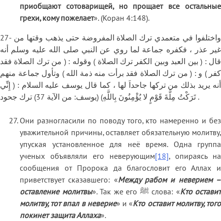
приобщают сотоварищей, но прощает все остальные
грехи, кому пожелает
». (Коран 4:148).
27- واختلفوا في متعمدي ترك الصلاة المفروضة حتى يذهب وقتها من
غير عذر ، فكفره جماعة لما روي عن النبي صلى الله عليه وسلم أنه
قال : ( بين العبد وبين الكفر ترك الصلاة ) وقوله : ( من ترك الصلاة فقد
كفر ) و : ( من ترك الصلاة فقد برأت منه ذمة الله ) وتأول جماعة منهم
أنه يريد بذلك من تركها جاحداَ لها ، كما قال يوسف عليه السلام : ( إِنِّي
تَرَكْتُ مِلَّةَ قَوْمٍ لا يُؤْمِنُونَ بِاللَّهِ) (يوسف: من الآية 37) ترك جحود .
Они разногласили по поводу того, кто намеренно и без
уважительной причины, оставляет обязательную молитву,
упуская установленное для неё время. Одна группа
ученых объявляли его неверующим
[18]
, опираясь на
сообщения от Пророка да благословит его Аллах и
приветствует сказавшего: «
Между рабом и неверием 
оставление молитвы
». Так же его ﷺ слова: «
Кто оставит
молитву, тот впал в неверие
» и «
Кто оставит молитву, тог
покинет защита Аллаха
».