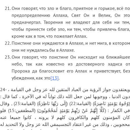
Они говорят, что зло и благо, приятное и горькое, всё по
предопределению Аллаха, Свят Он и Велик, Он это
предначертал. Творения не владеют для себя ни тем,
чтобы принести себе зло, ни тем, чтобы привлечь блага,
кроме как в том, что пожелает Аллах.
Поистине они нуждаются в Аллахе, и нет мига, в котором
они не нуждались бы в Аллахе.
Они говорят, что поистине Он нисходит на ближайшее
небо, так как известно из достоверного хадиса от
Пророка да благословит его Аллах и приветствует, без
убеждения, как это
[13]
.
24- ويعتقدون جواز الرؤية من العباد المتقين لله عز وجل في القيامة ،
دون الدنيا ، ووجوبها لمن جعل الله ذلك ثواباً له في الآخرة ، كما قال :
(وُجُوهٌ يَوْمَئِذٍ نَاضِرَةٌ) (القيامة:22) (إِلَى رَبِّهَا نَاظِرَةٌ) (القيامة:23) , وقال
في الكفار : (كَلَّا إِنَّهُمْ عَنْ رَبِّهِمْ يَوْمَئِذٍ لَمَحْجُوبُونَ) (المطففين:15) فلو
كان المؤمنون كلهم والكافرون كلهم لا يرونه ، كانوا جميعا عنه
محجوبين ، وذلك من غير اعتقاد التجسيمفي الله عز وجل ولا التحديد له