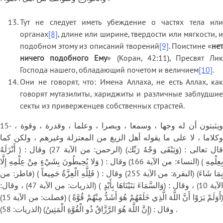
Тут не следует иметь убеждение о частях тела или
органах
[8]
, длине или ширине, твердости или мягкости, и
подобном этому из описаний творений
[9]
. Поистине «
не
ничего подобного Ему
» (Коран, 42:11), Пресвят Ли
Господа нашего, обладающий почетом и величием
[10]
.
Они не говорят, что: Имена Аллаха, не есть Аллах, как
говорят мутазилиты, хариджиты и различные заблудшие
секты из приверженцев собственных страстей.
15- ويثبتون أن له وجها ، وسمعا ، وبصرا ، وعلما ، وقدرة ، وقوة ،
وكلاما ، لا على ما يقوله أهل الزيغ من المعتزلة وغيرهم ، ولكن كما
قال تعالى : (وَيَبْقَى وَجْهُ رَبِّك) (الرحمن: من الآية 27) وقال : ( أَنْزَلَهُ
بِعِلْمِهِ ) (النساء: من الآية 166) وقال : ( وَلا يُحِيطُونَ بِشَيْءٍ مِنْ عِلْمِهِ إِلَّا
بِمَا شَاءَ) (البقرة: من الآية 255) وقال : ( فَلِلَّهِ الْعِزَّةُ جَمِيعاً ) (فاطر: من
الآية 10) ، وقال : (وَالسَّمَاءَ بَنَيْنَاهَا بِأَيْدٍ ) (الذريات: من الآية 47) ، وقال:
(أَوَلَمْ يَرَوْا أَنَّ اللَّهَ الَّذِي خَلَقَهُمْ هُوَ أَشَدُّ مِنْهُمْ قُوَّةً ) (فصلت: من الآية 15)
وقال : (إِنَّ اللَّهَ هُوَ الرَّزَّاقُ ذُو الْقُوَّةِ الْمَتِينُ) (الذريات: 58) .