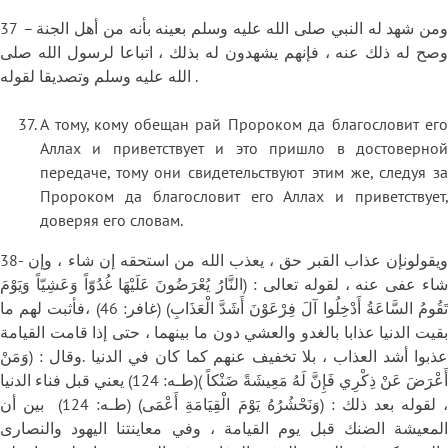
37 – ومن شهد له النبي صلى الله عليه وسلم بعينه بأنه من أهل الجنة
وصح له ذلك عنه ، فإنهم يشهدون له بذلك ، اتباعا لرسول الله صلى
الله عليه وسلم وتصديقا لقوله .
А тому, кому обещан рай Пророком да благословит его
Аллах и приветствует и это пришло в достоверной
передаче, тому они свидетельствуют этим же, следуя за
Пророком да благословит его Аллах и приветствует,
доверяя его словам.
38- ويقولونإن عذاب القبر حق ، يعذب الله من استحقه إن شاء ، وإن
شاء عفى عنه ، لقوله تعالى : (النَّارُ يُعْرَضُونَ عَلَيْهَا غُدُوّاً وَعَشِيّاً وَيَوْمَ
تَقُومُ السَّاعَةُ أَدْخِلُوا آلَ فِرْعَوْنَ أَشَدَّ الْعَذَابِ) (غافر: 46) ،فأثبت لهم ما
بقيت الدنيا عذابا بالغدو والعشي دون ما بينهما ، حتى إذا قامت القيامة
عذبوا أشد العذاب ، بلا تخفيف عنهم كما كان في الدنيا .وقال : (وَمَنْ
أَعْرَضَ عَنْ ذِكْرِي فَإِنَّ لَهُ مَعِيشَةً ضَنْكاً )(طـه: 124) يعني قبل فناء الدنيا
، لقوله بعد ذلك : (وَنَحْشُرُهُ يَوْمَ الْقِيَامَةِ أَعْمَى) (طـه: 124) بين أن
المعيشة الضنك قبل يوم القيامة ، وفي معاينتنا اليهود والنصارى