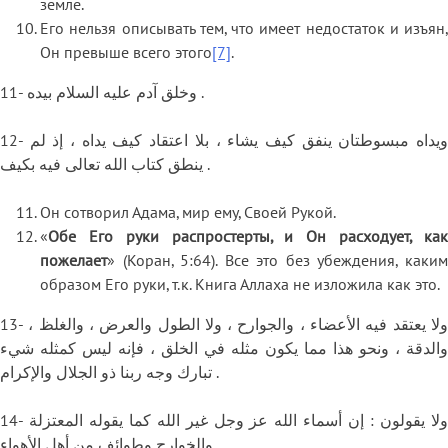
земле.
Его нельзя описывать тем, что имеет недостаток и изъян,
Он превыше всего этого
[7]
.
11- وخلق آدم عليه السلام بيده .
12- ويداه مبسوطتان ينفق كيف يشاء ، بلا اعتقاد كيف يداه ، إذ لم
ينطق كتاب الله تعالى فيه بكيف .
Он сотворил Адама, мир ему, Своей Рукой.
«
Обе Его руки распростерты, и Он расходует, как
пожелает
» (Коран, 5:64). Все это без убеждения, каким
образом Его руки, т.к. Книга Аллаха не изложила как это.
13- ولا يعتقد فيه الأعضاء ، والجوارح ، ولا الطول والعرض ، والغلظ ،
والدقة ، ونحو هذا مما يكون مثله في الخلق ، فإنه ليس كمثله شيء
تبارك وجه ربنا ذو الجلال والإكرام .
14- ولا يقولون : إن أسماء الله عز وجل غير الله كما يقوله المعتزلة
والخوارج وطوائف من أهل الأهواء .