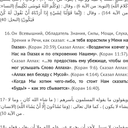
كَلامَ اللَّه) (التوبة: من الآية 6) ، وقال : (وَكَلَّمَ اللَّهُ مُوسَى تَكْلِيماً) (النساء:
من الآية 164) ، وقال : (إِنَّمَا قَوْلُنَا لِشَيْءٍ إِذَا أَرَدْنَاهُ أَنْ نَقُولَ لَهُ كُنْ
فَيَكُونُ) (النحل: 40)
Он Всевышний, Обладатель Знания, Силы, Мощи, Слуха,
Зрения и Речи, как сказал: «
…и тебя взрастили у Меня на
Глазах
». (Коран 20:39). Сказал Аллах: «
Воздвигни ковчег 
Нас на Глазах и по откровению Нашему
». (Коран 11:37).
Сказал Аллах: «
…то предоставь ему убежище, чтобы о
мог услышать Слово Аллаха
». (Коран 9:6). Сказал Аллах:
«
Аллах вел беседу с Мусой
». (Коран 4:164). Сказал Аллах:
«
Когда Мы хотим чего-либо, то стоит Нам сказать:
«Будь!» – как это сбывается
». (Коран 16:40).
17- ويقولون ما يقوله المسلمون بأسرهم : ( ما شاء الله كان ، وما لا
يشاء لا يكون ) ، كما قال تعالى : (وَمَا تَشَاءُونَ إِلَّا أَنْ يَشَاءَ اللَّه) (الانسان:
من الآية 30) .
18- ويقولون لا سبيل لأحد أن يخرج عن علم الله ولا أن يغلب فعله