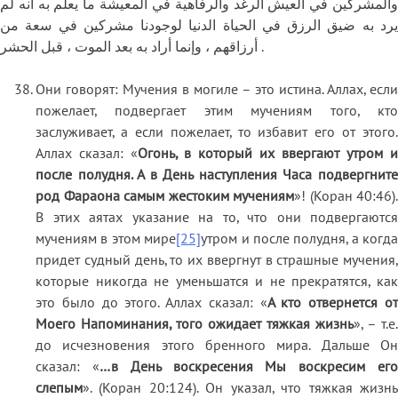
والمشركين في العيش الرغد والرفاهية في المعيشة ما يعلم به انه لم
يرد به ضيق الرزق في الحياة الدنيا لوجودنا مشركين في سعة من
أرزاقهم ، وإنما أراد به بعد الموت ، قبل الحشر .
Они говорят: Мучения в могиле – это истина. Аллах, если
пожелает, подвергает этим мучениям того, кто
заслуживает, а если пожелает, то избавит его от этого.
Аллах сказал: «
Огонь, в который их ввергают утром и
после полудня. А в День наступления Часа подвергните
род Фараона самым жестоким мучениям
»! (Коран 40:46).
В этих аятах указание на то, что они подвергаются
мучениям в этом мире
[25]
утром и после полудня, а когда
придет судный день, то их ввергнут в страшные мучения,
которые никогда не уменьшатся и не прекратятся, как
это было до этого. Аллах сказал: «
А кто отвернется о
Моего Напоминания, того ожидает тяжкая жизнь
», – т.е.
до исчезновения этого бренного мира. Дальше Он
сказал: «
…в День воскресения Мы воскресим ег
слепым
». (Коран 20:124). Он указал, что тяжкая жизнь