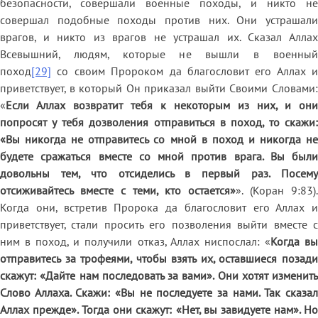
безопасности, совершали военные походы, и никто не
совершал подобные походы против них. Они устрашали
врагов, и никто из врагов не устрашал их. Сказал Аллах
Всевышний, людям, которые не вышли в военный
поход
[29]
со своим Пророком да благословит его Аллах и
приветствует, в который Он приказал выйти Своими Словами:
«
Если Аллах возвратит тебя к некоторым из них, и они
попросят у тебя дозволения отправиться в поход, то скажи:
«Вы никогда не отправитесь со мной в поход и никогда не
будете сражаться вместе со мной против врага. Вы были
довольны тем, что отсиделись в первый раз. Посему
отсиживайтесь вместе с теми, кто остается»
». (Коран 9:83).
Когда они, встретив Пророка да благословит его Аллах и
приветствует, стали просить его позволения выйти вместе с
ним в поход, и получили отказ, Аллах ниспослал: «
Когда в
отправитесь за трофеями, чтобы взять их, оставшиеся позади
скажут: «Дайте нам последовать за вами». Они хотят изменить
Слово Аллаха. Скажи: «Вы не последуете за нами. Так сказал
Аллах прежде». Тогда они скажут: «Нет, вы завидуете нам». Но