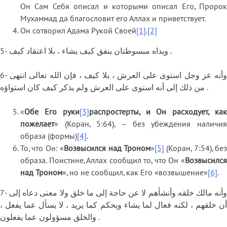
Он Сам Себя описал и которыми описал Его, Пророк
Мухаммад да благословит его Аллах и приветствует.
Он сотворил Адама Рукой Своей
[1]
.
[2]
5- ويداه مبسوطتان ينفق كيف يشاء ، بلا اعتقاد كيف .
6- وأنه عز وجل استوى على العرش ، بلا كيف ، فإن الله تعالى انتهى
من ذلك إلى أنه استوى على العرش ولم يذكر كيف كان استواؤه .
«
Обе Его руки
[3]
распростерты, и Он расходует, ка
пожелает
» (Коран, 5:64), – без убеждения наличия
образа (формы)
[4]
.
То, что Он: «
Возвысился над Троном
»
[5]
(Коран, 7:54), без
образа. Поистине, Аллах сообщил то, что Он «
Возвысился
над Троном
», но не сообщил, как Его «возвышение»
[6]
.
7- وأنه مالك خلقه وأنشأهم لا عن حاجة إلى ما خلق ولا معنى دعاه إلى
أن خلقهم ، لكنه فعال لما يشاء ويحكم كما يريد ، لا يسأل عما يفعل ،
والخلق مسؤولون عما يفعلون .