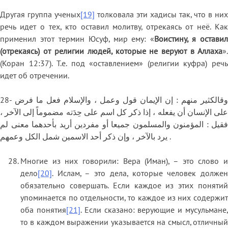
Другая группа ученых
[19]
толковала эти хадисы так, что в них
речь идет о тех, кто оставил молитву, отрекаясь от неё. Как
применил этот термин Юсуф, мир ему: «
Воистину, я оставил
(отрекаясь) от религии людей, которые не веруют в Аллаха
».
(Коран 12:37). Т.е. под «оставлением» (религии куфра) речь
идет об отречении.
28- وقالكثير منهم : إن الإيمان قول وعمل ، والإسلام فعل ما فرض
على الإنسان أن يفعله ، إذا ذكر كل اسم على حِدَته مضموماً إلى الآخر ،
فقيل : المؤمنون والمسلمون جميعا أو مفردين أريد بأحدهما معنى لم
يرد بالآخر ، وإن ذكر أحد الاسمين شمل الكل وعمهم .
Многие из них говорили: Вера (Иман), – это слово и
дело
[20]
. Ислам, – это дела, которые человек должен
обязательно совершать. Если каждое из этих понятий
упоминается по отдельности, то каждое из них содержит
оба понятия
[21]
. Если сказано: верующие и мусульмане
то в каждом выражении указывается на смысл, отличный