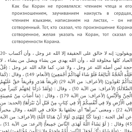
Как бы Коран не проявлялся: чтением чтеца и его
произношением, заучиванием наизусть в сердцах,
чтением языками, написанием на листах, – он не
сотворенный. Тот, кто сказал, что произношение Корана
сотворенное, желая указать на Коран, тот сказал о
сотворенности Корана.
20- ويقولون: إنه لا خالق على الحقيقة إلا الله عز وجل ، وأن أكساب
العباد كلها مخلوقة لله ، وأن الله يهدي من يشاء ويضل من يشاء ، لا
حجة لمن أضله الله عز وجل ، ولا عذر، كما قاله الله عز وجل : (قُلْ
فَلِلَّهِ الْحُجَّةُ الْبَالِغَةُ فَلَوْ شَاءَ لَهَدَاكُمْ أَجْمَعِينَ) (الأنعام: 149) ، وقال : (كَمَا
بَدَأَكُمْ تَعُودُونَ) (الأعراف: من الآية 29) (فَرِيقاً هَدَى وَفَرِيقاً حَقَّ عَلَيْهِمُ
الضَّلالَةُ) (لأعراف: من الآية 30) ، وقال : (وَلَقَدْ ذَرَأْنَا لِجَهَنَّمَ كَثِيراً مِنَ
الْجِنِّ وَالْأِنْسِ) (لأعراف: من الآية 179) ، وقال : (مَا أَصَابَ مِنْ مُصِيبَةٍ
فِي الْأَرْضِ وَلا فِي أَنْفُسِكُمْ إِلَّا فِي كِتَابٍ مِنْ قَبْلِ أَنْ نَبْرَأَهَا) (الحديد: من
الآية 22) ، ومعنى “نبرأها” أي نخلقها بلا خلاف في اللغة ، وقال مخبراً
عن أهل الجنة : (وَمَا كُنَّا لِنَهْتَدِيَ لَوْلا أَنْ هَدَانَا اللَّهُ) (الأعراف: من الآية
43) وقال : ( لَوْ يَشَاءُ اللَّهُ لَهَدَى النَّاسَ جَمِيعاً) (الرعد: من الآية 31) ،
وقال : (وَلَوْ شَاءَ رَبُّكَ لَجَعَلَ النَّاسَ أُمَّةً وَاحِدَةً وَلا يَزَالُونَ مُخْتَلِفِينَ) (هود: