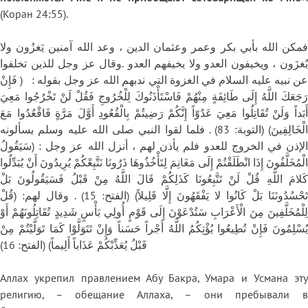
(Коран 24:55).
فمكن الله بأبي بكر وعمر وعثمان الدين ، وعد الله آمنين يَغزُون ولا
يُغزَون ، ويخيفون العدو ولا يخيفهم العدو .وقال عز وجل للذين تخلفوا
عن نبيه عليه السلام في الغزوة التي ندبهم الله عز وجل بقوله : ( فَإِنْ
رَجَعَكَ اللَّهُ إِلَى طَائِفَةٍ مِنْهُمْ فَاسْتَأْذَنُوكَ لِلْخُرُوجِ فَقُلْ لَنْ تَخْرُجُوا مَعِيَ
أَبَداً وَلَنْ تُقَاتِلُوا مَعِيَ عَدُوّاً إِنَّكُمْ رَضِيتُمْ بِالْقُعُودِ أَوَّلَ مَرَّةٍ فَاقْعُدُوا مَعَ
الْخَالِفِينَ) (التوبة: 83) . فلما لقوا النبي صلى الله عليه وسلم يسألونه
الإذن في الخروج للعدو فلم يأذن لهم ، أنزل الله عز وجل : (سَيَقُولُ
الْمُخَلَّفُونَ إِذَا انْطَلَقْتُمْ إِلَى مَغَانِمَ لِتَأْخُذُوهَا ذَرُونَا نَتَّبِعْكُمْ يُرِيدُونَ أَنْ يُبَدِّلُوا
كَلامَ اللَّهِ قُلْ لَنْ تَتَّبِعُونَا كَذَلِكُمْ قَالَ اللَّهُ مِنْ قَبْلُ فَسَيَقُولُونَ بَلْ
تَحْسُدُونَنَا بَلْ كَانُوا لا يَفْقَهُونَ إِلَّا قَلِيلاً) (الفتح: 15) . وقال لهم: (قُلْ
لِلْمُخَلَّفِينَ مِنَ الْأَعْرَابِ سَتُدْعَوْنَ إِلَى قَوْمٍ أُولِي بَأْسٍ شَدِيدٍ تُقَاتِلُونَهُمْ أَوْ
يُسْلِمُونَ فَإِنْ تُطِيعُوا يُؤْتِكُمُ اللَّهُ أَجْراً حَسَناً وَإِنْ تَتَوَلَّوْا كَمَا تَوَلَّيْتُمْ مِنْ
قَبْلُ يُعَذِّبْكُمْ عَذَاباً أَلِيماً) (الفتح: 16)
Аллах укрепил правлением Абу Бакра, Умара и Усмана эту
религию, – обещание Аллаха, – они пребывали в