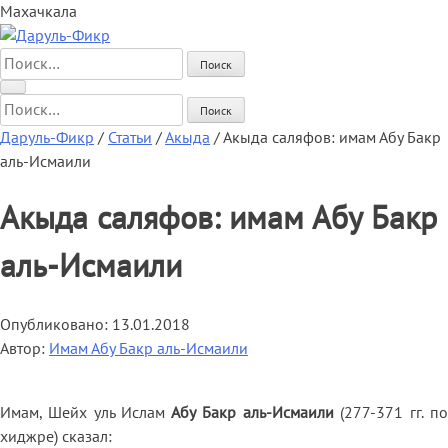
Махачкала
Найти:
Найти:
Даруль-Фикр
/
Статьи
/
Акыда
/
Акыда саляфов: имам Абу Бакр
аль-Исмаили
Акыда саляфов: имам Абу Бакр
аль-Исмаили
Опубликовано:
13.01.2018
Автор:
Имам Абу Бакр аль-Исмаили
Имам, Шейх уль Ислам
Абу Бакр аль-Исмаили
(277-371 гг. п
хиджре) сказал: