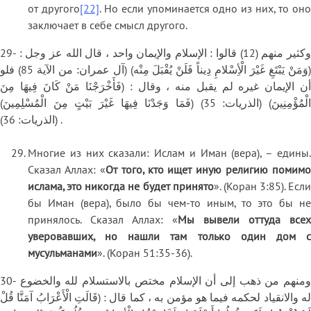
от другого
[22]
. Но если упоминается одно из них, то он
заключает в себе смысл другого.
29- وكثير منهم (12) قالوا : الإسلام والإيمان واحد ، قال الله عز وجل :
(وَمَنْ يَبْتَغِ غَيْرَ الْأِسْلامِ دِيناً فَلَنْ يُقْبَلَ مِنْه) (آل عمران: من الآية 85) فلو
أن الإيمان غيره لم يقبل منه ، وقال : (فَأَخْرَجْنَا مَنْ كَانَ فِيهَا مِنَ
الْمُؤْمِنِينَ) (الذريات: 35) (فَمَا وَجَدْنَا فِيهَا غَيْرَ بَيْتٍ مِنَ الْمُسْلِمِينَ)
(الذريات: 36) .
Многие из них сказали: Ислам и Иман (вера), – едины.
Сказал Аллах: «
От того, кто ищет иную религию помимо
ислама, это никогда не будет принято
». (Коран 3:85). Если
бы Иман (вера), было бы чем-то иным, то это бы не
принялось. Сказал Аллах: «
Мы вывели оттуда всех
уверовавших, но нашли там только один дом с
мусульманами
». (Коран 51:35-36).
30- ومنهم من ذهب إلى أن الإسلام مختص بالاستسلام لله والخضوع
له والانقياد لحكمه فيما هو مؤمن به ، كما قال : (قَالَتِ الْأَعْرَابُ آمَنَّا قُلْ