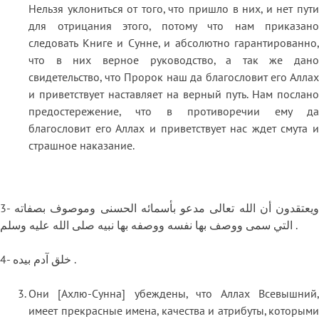
Нельзя уклониться от того, что пришло в них, и нет пути
для отрицания этого, потому что нам приказано
следовать Книге и Сунне, и абсолютно гарантированно,
что в них верное руководство, а так же дано
свидетельство, что Пророк наш да благословит его Аллах
и приветствует наставляет на верный путь. Нам послано
предостережение, что в противоречии ему да
благословит его Аллах и приветствует нас ждет смута и
страшное наказание.
3- ويعتقدون أن الله تعالى مدعو بأسمائه الحسنى وموصوف بصفاته
التي سمى ووصف بها نفسه ووصفه بها نبيه صلى الله عليه وسلم .
4- خلق آدم بيده .
Они [Ахлю-Сунна] убеждены, что Аллах Всевышний,
имеет прекрасные имена, качества и атрибуты, которыми