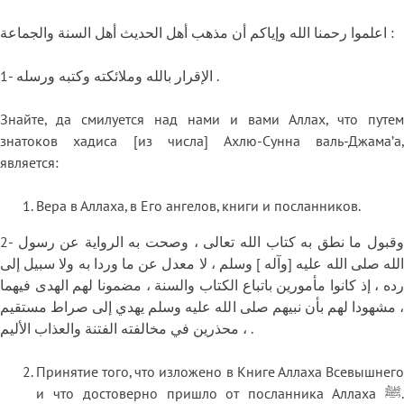
اعلموا رحمنا الله وإياكم أن مذهب أهل الحديث أهل السنة والجماعة :
1- الإقرار بالله وملائكته وكتبه ورسله .
Знайте, да смилуется над нами и вами Аллах, что путем
знатоков хадиса [из числа] Ахлю-Сунна валь-Джама’а,
является:
Вера в Аллаха, в Его ангелов, книги и посланников.
2- وقبول ما نطق به كتاب الله تعالى ، وصحت به الرواية عن رسول
الله صلى الله عليه [وآله ] وسلم ، لا معدل عن ما وردا به ولا سبيل إلى
رده ، إذ كانوا مأمورين باتباع الكتاب والسنة ، مضمونا لهم الهدى فيهما
، مشهودا لهم بأن نبيهم صلى الله عليه وسلم يهدي إلى صراط مستقيم
، محذرين في مخالفته الفتنة والعذاب الأليم .
Принятие того, что изложено в Книге Аллаха Всевышнего
и что достоверно пришло от посланника Аллаха ﷺ.