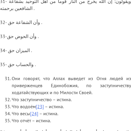
31- ويقولون: إن الله يخرج من النار قوما من أهل التوحيد بشفاعة
الشافعين برحمته .
32- وأن الشفاعة حق .
33-وأن الحوض حق .
34- الميزان حق .
35- والحساب حق .
Они говорят, что Аллах выведет из Огня людей из
приверженцев Единобожия, по заступничеству
ходатайствующих и по Милости Своей.
Что заступничество – истина.
Что водоём
[23]
– истина.
Что весы
[24]
– истина.
Что отчёт – истина.