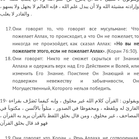
وإرادته مشيئة الله ولا أن يبدل علم الله ، فإنه العالم لا يجهل ولا يسهو ،
والقادر لا يغلب .
Они говорят то, что говорят все мусульмане: Что
пожелает Аллах, то происходит, а что Он не пожелает, то
никогда не произойдет, как сказал Аллах: «
Но вы не
пожелаете этого, если не пожелает Аллах
». (Коран 76:30).
Они говорят: Никто не сможет скрыться от Знания
Аллаха и одержать верх над Его Действием и Волей, или
изменить Его Знание. Поистине Он Знающий и не
подвержен невежеству и забывчивости, Он
Могущественный, Которого нельзя победить.
19- ويقولون : القرآن كلام الله غير مخلوق ، وإنه كيفما تَصَرَّف بقراءة
القارئ له وبلفظه ، ومحفوظا في الصدور ، متلواً بالألسن ، مكتوباَ في
المصاحف ، غير مخلوق ، ومن قال بخلق اللفظ بالقرآن يريد به القرآن ،
فهو قد قال بخلق القرآن
Они говорят, что Коран – Речь Аллаха, не сотворенная.