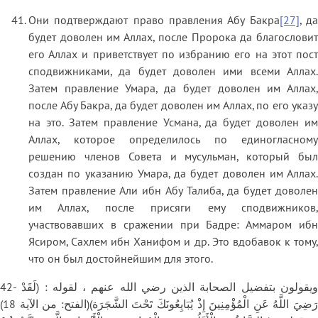
Они подтверждают право правления Абу Бакра
[27]
, д
будет доволен им Аллах, после Пророка да благословит
его Аллах и приветствует по избранию его на этот пост
сподвижниками, да будет доволен ими всеми Аллах.
Затем правление Умара, да будет доволен им Аллах,
после Абу Бакра, да будет доволен им Аллах, по его указу
на это. Затем правление Усмана, да будет доволен им
Аллах, которое определилось по единогласному
решению членов Совета и мусульман, который был
создан по указанию Умара, да будет доволен им Аллах.
Затем правление Али ибн Абу Талиба, да будет доволен
им Аллах, после присяги ему сподвижников,
участвовавших в сражении при Бадре: Аммаром ибн
Ясиром, Сахлем ибн Ханифом и др. Это вдобавок к тому,
что он был достойнейшим для этого.
42- ويقولون بتفضيل الصحابة الذين رضي الله عنهم ، لقوله : (لَقَدْ
رَضِيَ اللَّهُ عَنِ الْمُؤْمِنِينَ إِذْ يُبَايِعُونَكَ تَحْتَ الشَّجَرَة)(الفتح: من الآية 18)