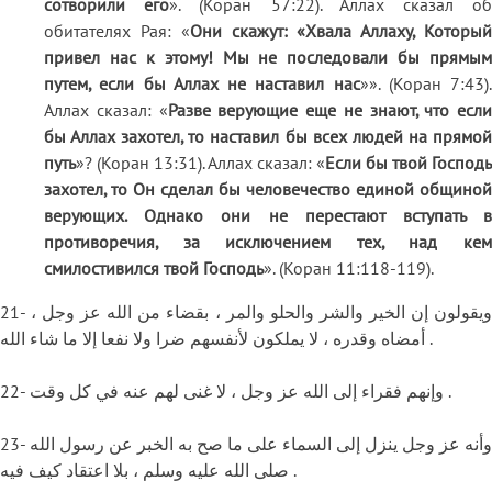
сотворили его
». (Коран 57:22). Аллах сказал о
обитателях Рая: «
Они скажут: «Хвала Аллаху, Которы
привел нас к этому! Мы не последовали бы прямым
путем, если бы Аллах не наставил нас
»». (Коран 7:43).
Аллах сказал: «
Разве верующие еще не знают, что если
бы Аллах захотел, то наставил бы всех людей на прямой
путь
»? (Коран 13:31). Аллах сказал: «
Если бы твой Господь
захотел, то Он сделал бы человечество единой общиной
верующих. Однако они не перестают вступать в
противоречия, за исключением тех, над кем
смилостивился твой Господь
». (Коран 11:118-119).
21- ويقولون إن الخير والشر والحلو والمر ، بقضاء من الله عز وجل ،
أمضاه وقدره ، لا يملكون لأنفسهم ضرا ولا نفعا إلا ما شاء الله .
22- وإنهم فقراء إلى الله عز وجل ، لا غنى لهم عنه في كل وقت .
23- وأنه عز وجل ينزل إلى السماء على ما صح به الخبر عن رسول الله
صلى الله عليه وسلم ، بلا اعتقاد كيف فيه .