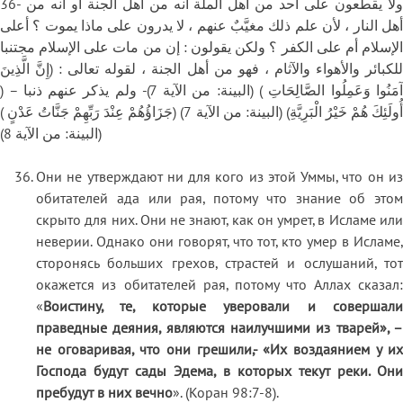
36- ولا يقطعون على أحد من أهل الملة أنه من أهل الجنة أو أنه من
أهل النار ، لأن علم ذلك مغيَّبٌ عنهم ، لا يدرون على ماذا يموت ؟ أعلى
الإسلام أم على الكفر ؟ ولكن يقولون : إن من مات على الإسلام مجتنبا
للكبائر والأهواء والآثام ، فهو من أهل الجنة ، لقوله تعالى : (إِنَّ الَّذِينَ
آمَنُوا وَعَمِلُوا الصَّالِحَاتِ ) (البينة: من الآية 7)- ولم يذكر عنهم ذنبا – (
أُولَئِكَ هُمْ خَيْرُ الْبَرِيَّةِ) (البينة: من الآية 7) (جَزَاؤُهُمْ عِنْدَ رَبِّهِمْ جَنَّاتُ عَدْنٍ )
(البينة: من الآية 8)
Они не утверждают ни для кого из этой Уммы, что он из
обитателей ада или рая, потому что знание об этом
скрыто для них. Они не знают, как он умрет, в Исламе или
неверии. Однако они говорят, что тот, кто умер в Исламе,
сторонясь больших грехов, страстей и ослушаний, тот
окажется из обитателей рая, потому что Аллах сказал:
«
Воистину, те, которые уверовали и совершали
праведные деяния, являются наилучшими из тварей», –
не оговаривая, что они грешили,- «Их воздаянием у их
Господа будут сады Эдема, в которых текут реки. Они
пребудут в них вечно
». (Коран 98:7-8).