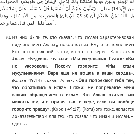
لَمْ تُؤْمِنُوا وَلَكِنْ قُولُوا أَسْلَمْنَا وَلَمَّا يَدْخُلِ الْأِيمَانُ فِي قُلُوبِكُم) (الحجرات:
من الآية14) وقال : (يَمُنُّونَ عَلَيْكَ أَنْ أَسْلَمُوا قُلْ لا تَمُنُّوا عَلَيَّ إِسْلامَكُمْ
بَلِ اللَّهُ يَمُنُّ عَلَيْكُمْ أَنْ هَدَاكُمْ لِلْإِيمَانِ) (الحجرات: من الآية17) ، وهذا
أيضاَ دليل لمن قال هما واحد .
Из них были те, кто сказал, что Ислам характеризован
подчинением Аллаху, покорностью Ему и исполнением
Его постановлений, в том, во что он верует. Как сказал
Аллах: «
Бедуины сказали: «Мы уверовали». Скажи: «В
не уверовали. Посему говорите: «Мы стали
мусульманами». Вера еще не вошла в ваши сердца
».
(Коран 49:14). Сказал Аллах: «
Они попрекают тебя тем,
что обратились в ислам. Скажи: Не попрекайте меня
вашим обращением в ислам. Это Аллах оказал вам
милость тем, что привел вас к вере, если вы вообще
говорите правду
». (Коран 49:17). (Хотя) это тоже, являетс
доказательством для тех, кто сказал что Иман и Ислам, –
едины.