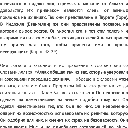
кланяются и падают ниц, стремясь к милости от Аллаха и
довольству. Их признаком являются следы от земных
поклонов на их лицах. Так они представлены в Таурате (Торе).
В Инджиле (Евангелии) же они представлены посевом, на
котором вырос росток. Он укрепил его, и тот стал толстым и
выпрямился на своем стебле, восхищая сеятелей. Аллах привел
эту притчу для того, чтобы привести ими в ярость
неверующих
». (Коран 48:29).
Они сказали о законности их правления в соответствии со
Словами Аллаха: «
Аллах обещал тем из вас, которые уверовали
и совершали праведные деяния»
, – обращение словами
«те
из вас
», к тем, кто был с Пророком ﷺ на его религии, когда
снизошли эти аяты. Затем Аллах сказал: «
…что Он непременно
сделает их наместниками на земле, подобно тому, как Он
сделал наместниками тех, кто был до них. Он непременно
одарит их возможностью исповедовать их религию, которую
Он одобрил для них, и сменит их страх на безопасность. Они
поклоняются Мне и не приобщают сотоварищей ко Мне
».