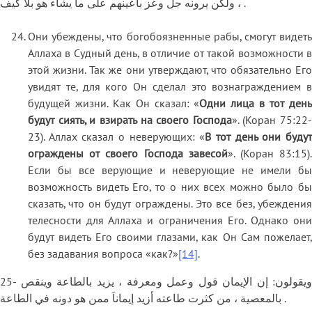
، ولكن يرونه جل وعز بأعينهم على ما يشاء هو بلا كيف .
Они убеждены, что богобоязненные рабы, смогут видеть
Аллаха в Судный день, в отличие от такой возможности в
этой жизни. Так же они утверждают, что обязательно Его
увидят те, для кого Он сделал это вознаграждением в
будущей жизни. Как Он сказал: «
Одни лица в тот ден
будут сиять, и взирать на своего Господа
». (Коран 75:22-
23). Аллах сказал о неверующих: «
В тот день они буду
ограждены от своего Господа завесой
». (Коран 83:15)
Если бы все верующие и неверующие не имели бы
возможность видеть Его, то о них всех можно было бы
сказать, что он будут ограждены. Это все без, убеждения
телесности для Аллаха и ограничения Его. Однако они
будут видеть Его своими глазами, как Он Сам пожелает,
без задавания вопроса «как?»
[14]
.
25- ويقولون: إن الإيمان قول وعمل ومعرفة ، يزيد بالطاعة وينقص
بالمعصية ، من كثرت طاعته أزيد إيماناَ ممن هو دونه في الطاعة .