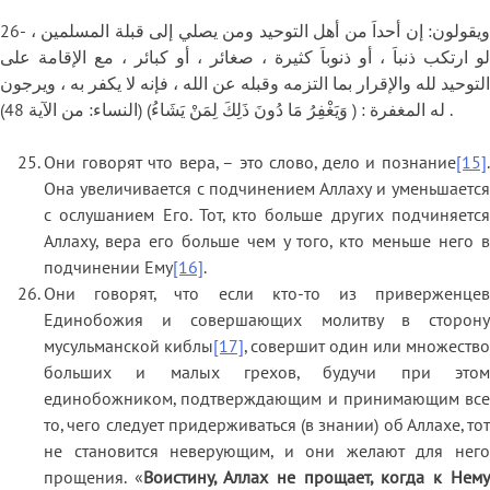
26- ويقولون: إن أحداَ من أهل التوحيد ومن يصلي إلى قبلة المسلمين ،
لو ارتكب ذنباَ ، أو ذنوباَ كثيرة ، صغائر ، أو كبائر ، مع الإقامة على
التوحيد لله والإقرار بما التزمه وقبله عن الله ، فإنه لا يكفر به ، ويرجون
له المغفرة : ( وَيَغْفِرُ مَا دُونَ ذَلِكَ لِمَنْ يَشَاءُ) (النساء: من الآية 48) .
Они говорят что вера, – это слово, дело и познание
[15]
.
Она увеличивается с подчинением Аллаху и уменьшается
с ослушанием Его. Тот, кто больше других подчиняется
Аллаху, вера его больше чем у того, кто меньше него в
подчинении Ему
[16]
.
Они говорят, что если кто-то из приверженцев
Единобожия и совершающих молитву в сторону
мусульманской киблы
[17]
, совершит один или множество
больших и малых грехов, будучи при этом
единобожником, подтверждающим и принимающим все
то, чего следует придерживаться (в знании) об Аллахе, тот
не становится неверующим, и они желают для него
прощения. «
Воистину, Аллах не прощает, когда к Нему