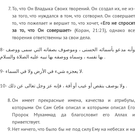
То, что Он Владыка Своих творений. Он создал их, не из-
за того, что нуждался в том, что сотворил. Он совершает
то, что пожелает и вершит то, что хочет, «
Его не спрося
за то, что Он совершает
» (Коран, 21:23), однако все
творения ответственны за свои дела.
8- وأنه مدعو بأسمائه الحسنى ، وموصوف بصفاته التي سمى ووصف
بها نفسه ، وسماه ووصفه بها نبيه عليه الصلاة والسلام .
9- لا يعجزه شيء في الأرض ولا في السماء.
10- ولا يوصف بنقص أو عيب أو آفة ، فإنه عز وجل تعالى عن ذلك .
Он имеет прекрасные имена, качества и атрибуты,
которыми Он Сам Себя описал и которыми описал Его
Пророк Мухаммад да благословит его Аллах и
приветствует.
Нет ничего, что было бы не под силу Ему на небесах и на