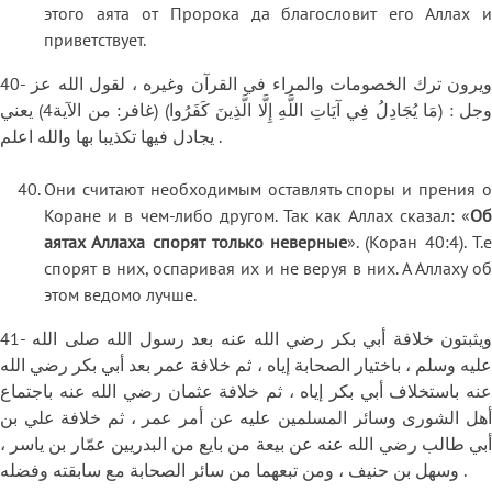
этого аята от Пророка да благословит его Аллах и
приветствует.
40- ويرون ترك الخصومات والمراء في القرآن وغيره ، لقول الله عز
وجل : (مَا يُجَادِلُ فِي آيَاتِ اللَّهِ إِلَّا الَّذِينَ كَفَرُوا) (غافر: من الآية4) يعني
يجادل فيها تكذيبا بها والله اعلم .
Они считают необходимым оставлять споры и прения о
Коране и в чем-либо другом. Так как Аллах сказал: «
Об
аятах Аллаха спорят только неверные
». (Коран 40:4). Т.
спорят в них, оспаривая их и не веруя в них. А Аллаху об
этом ведомо лучше.
41- ويثبتون خلافة أبي بكر رضي الله عنه بعد رسول الله صلى الله
عليه وسلم ، باختيار الصحابة إياه ، ثم خلافة عمر بعد أبي بكر رضي الله
عنه باستخلاف أبي بكر إياه ، ثم خلافة عثمان رضي الله عنه باجتماع
أهل الشورى وسائر المسلمين عليه عن أمر عمر ، ثم خلافة علي بن
أبي طالب رضي الله عنه عن بيعة من بايع من البدريين عمّار بن ياسر ،
وسهل بن حنيف ، ومن تبعهما من سائر الصحابة مع سابقته وفضله .