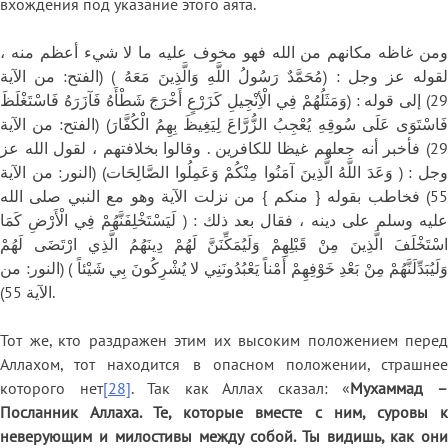
вхождения под указание этого аята.
ومن غاظه مكانهم من الله فهو مخوف عليه ما لا شيء أعظم منه ،
لقوله عز وجل : (مُحَمَّدٌ رَسُولُ اللَّهِ وَالَّذِينَ مَعَهُ ) (الفتح: من الآية
29) إلى قوله : (وَمَثَلُهُمْ فِي الْأِنْجِيلِ كَزَرْعٍ أَخْرَجَ شَطْأَهُ فَآزَرَهُ فَاسْتَغْلَظَ
فَاسْتَوَى عَلَى سُوقِهِ يُعْجِبُ الزُّرَّاعَ لِيَغِيظَ بِهِمُ الْكُفَّارَ) (الفتح: من الآية
29) فأخبر أنه جعلهم غيظا للكافرين . وقالوا بخلافتهم ، لقول الله عز
وجل : ( وَعَدَ اللَّهُ الَّذِينَ آمَنُوا مِنْكُمْ وَعَمِلُوا الصَّالِحَات) (النور: من الآية
55) فخاطب بقوله { منكم } من نزلت الآية وهو مع النبي صلى الله
عليه وسلم على دينه ، فقال بعد ذلك : ( لَيَسْتَخْلِفَنَّهُمْ فِي الْأَرْضِ كَمَا
اسْتَخْلَفَ الَّذِينَ مِنْ قَبْلِهِمْ وَلَيُمَكِّنَنَّ لَهُمْ دِينَهُمُ الَّذِي ارْتَضَى لَهُمْ
وَلَيُبَدِّلَنَّهُمْ مِنْ بَعْدِ خَوْفِهِمْ أَمْناً يَعْبُدُونَنِي لا يُشْرِكُونَ بِي شَيْئاً ) (النور: من
الآية 55).
Тот же, кто раздражен этим их высоким положением перед
Аллахом, тот находится в опасном положении, страшнее
которого нет
[28]
. Так как Аллах сказал: «
Мухаммад 
Посланник Аллаха. Те, которые вместе с ним, суровы к
неверующим и милостивы между собой. Ты видишь, как они