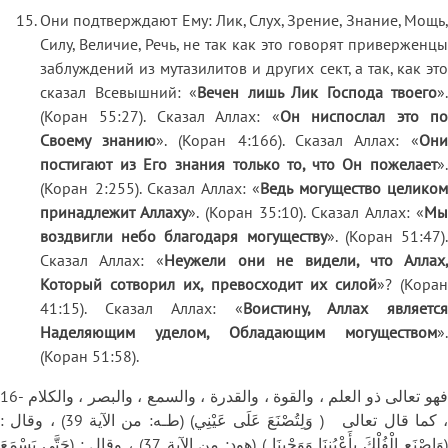
Они подтверждают Ему: Лик, Слух, Зрение, Знание, Мощь,
Силу, Величие, Речь, не так как это говорят приверженцы
заблуждений из мутазилитов и других сект, а так, как это
сказал Всевышний: «
Вечен лишь Лик Господа твоего
».
(Коран 55:27). Сказал Аллах: «
Он ниспослал это п
Своему знанию
». (Коран 4:166). Сказал Аллах: «
Он
постигают из Его знания только то, что Он пожелает
».
(Коран 2:255). Сказал Аллах: «
Ведь могущество целиком
принадлежит Аллаху
». (Коран 35:10). Сказал Аллах: «
М
воздвигли небо благодаря могуществу
». (Коран 51:47)
Сказал Аллах: «
Неужели они не видели, что Аллах
Который сотворил их, превосходит их силой
»? (Кора
41:15). Сказал Аллах: «
Воистину, Аллах является
Наделяющим уделом, Обладающим могуществом
».
(Коран 51:58).
16- فهو تعالى ذو العلم ، والقوة ، والقدرة ، والسمع ، والبصر ، والكلام
، كما قال تعالى ( وَلِتُصْنَعَ عَلَى عَيْنِي) (طـه: من الآية 39) ، وقال :
(وَاصْنَعِ الْفُلْكَ بِأَعْيُنِنَا وَوَحْيِنَا ) (هود: من الآية 37) ، وقال : (حَتَّى يَسْمَعَ