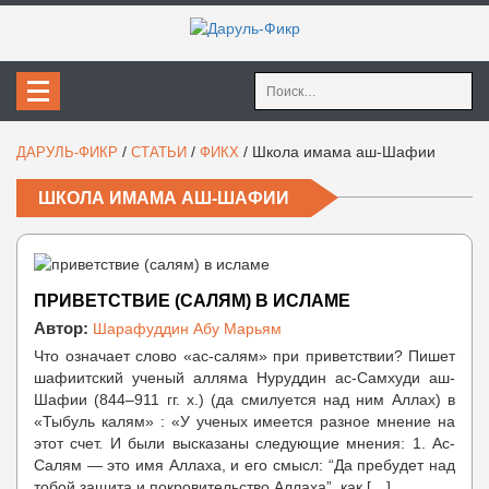
Найти:
/
/
/
Школа имама аш-Шафии
ДАРУЛЬ-ФИКР
СТАТЬИ
ФИКХ
ШКОЛА ИМАМА АШ-ШАФИИ
ПРИВЕТСТВИЕ (САЛЯМ) В ИСЛАМЕ
Автор:
Шарафуддин Абу Марьям
Что означает слово «ас-салям» при приветствии? Пишет
шафиитский ученый алляма Нуруддин ас-Самхуди аш-
Шафии (844–911 гг. х.) (да смилуется над ним Аллах) в
«Тыбуль калям» : «У ученых имеется разное мнение на
этот счет. И были высказаны следующие мнения: 1. Ас-
Салям — это имя Аллаха, и его смысл: “Да пребудет над
тобой защита и покровительство Аллаха”, как […]