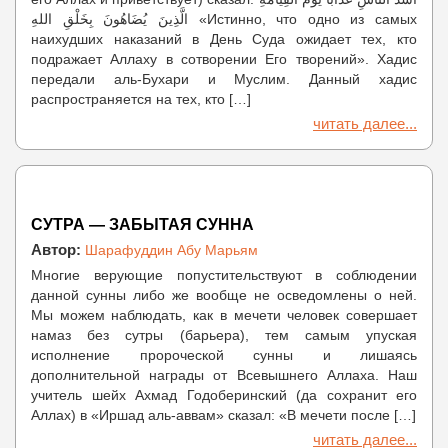
الَّذِينَ يُضَاهُونَ بِخَلْقِ اللهِ «Истинно, что одно из самых
наихудших наказаний в День Суда ожидает тех, кто
подражает Аллаху в сотворении Его творений». Хадис
передали аль-Бухари и Муслим. Данный хадис
распространяется на тех, кто […]
читать далее...
СУТРА — ЗАБЫТАЯ СУННА
Автор:
Шарафуддин Абу Марьям
Многие верующие попустительствуют в соблюдении
данной сунны либо же вообще не осведомлены о ней.
Мы можем наблюдать, как в мечети человек совершает
намаз без сутры (барьера), тем самым упуская
исполнение пророческой сунны и лишаясь
дополнительной награды от Всевышнего Аллаха. Наш
учитель шейх Ахмад Годоберинский (да сохранит его
Аллах) в «Иршад аль-аввам» сказал: «В мечети после […]
читать далее...