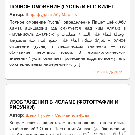
ПОЛНОЕ ОМОВЕНИЕ (ГУСЛЬ) И ЕГО ВИДЫ
Автор:
Шарафуддин Абу Марьям
Полное омовение (гусль): определение Пишет шейх Абу
Хамза аш-Шафии (да смилуется над ним Аллах) в
«Муънисуль джалис»: الإسالة للماء على الشيء مطلقات و
شرعا: سيلان الماء على جميع البدن بنية مخصوصة «Полное
омовение (гусль) в лексическом значении — это
обливание чего-либо водой. В терминологическом
значении “гусль” означает протекание воды по всему телу
со специальным намерением». […]
читать далее...
ИЗОБРАЖЕНИЯ В ИСЛАМЕ (ФОТОГРАФИИ И
РИСУНКИ)
Автор:
Шейх Нух Али Салман аль-Куда
Вопрос: каково шариатское постановление относительно
изображений? Ответ: Посланник Аллаха (да благословит
его Аллах и приветствует) сказал: أَشَدُّ النَّاسِ عَذَابًا يَوْمَ الْقِيَامَةِ