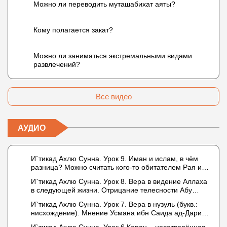
Можно ли переводить муташабихат аяты?
Кому полагается закат?
Можно ли заниматься экстремальными видами
развлечений?
Все видео
АУДИО
И`тикад Ахлю Сунна. Урок 9. Иман и ислам, в чём
разница? Можно считать кого-то обитателем Рая или
Ада?
И`тикад Ахлю Сунна. Урок 8. Вера в видение Аллаха
в следующей жизни. Отрицание телесности Абу
Бакром аль-Исмаили. Отрицание телесности в книге
И`тикад Ахлю Сунна. Урок 7. Вера в нузуль (букв.:
Усмана ибн Саида ад-Дарими. Иман – это слова,
нисхождение). Мнение Усмана ибн Саида ад-Дарими
дела и познание
о нузуле. Считал ли ад-Дарими, что Аллах