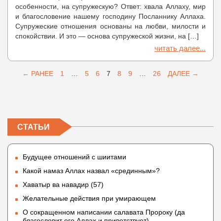
особенности, на супружескую? Ответ: хвала Аллаху, мир
и благословение нашему господину Посланнику Аллаха.
Супружеские отношения основаны на любви, милости и
спокойствии. И это — основа супружеской жизни, на […]
читать далее...
← РАНЕЕ
1
…
5
6
7
8
9
…
26
ДАЛЕЕ →
СТАТЬИ
Будущее отношений с шиитами
Какой намаз Аллах назвал «срединным»?
Хаватыр ва навадир (57)
Желательные действия при умирающем
О сокращенном написании салавата Пророку (да
благословит его Аллах и приветствует)