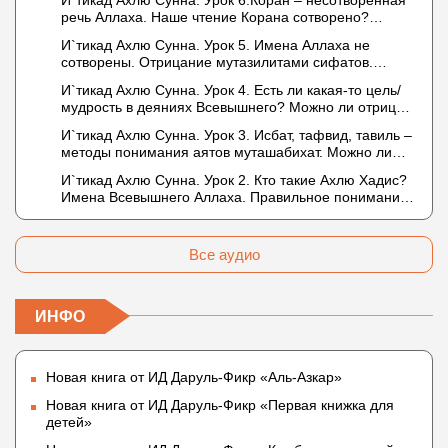
И`тикад Ахлю Сунна. Урок 6.Коран – несотворённая
описывается физическим движением?
речь Аллаха. Наше чтение Корана сотворено?
Предопределение судьбы
И`тикад Ахлю Сунна. Урок 5. Имена Аллаха не
сотворены. Отрицание мутазилитами сифатов.
Описание Аллаха сифатом «вадж» (букв.: лик)
И`тикад Ахлю Сунна. Урок 4. Есть ли какая-то цель/
мудрость в деяниях Всевышнего? Можно ли отрицать
в отношении Аллаха недостатки, отрицание которых
И`тикад Ахлю Сунна. Урок 3. Исбат, тафвид, тавиль –
не пришло в Коране и Сунне? Концепция ибн
методы понимания аятов муташабихат. Можно ли
Таймийи
переводить сифаты аль-хабария на русский язык?
И`тикад Ахлю Сунна. Урок 2. Кто такие Ахлю Хадис?
Что означает утверждение сифата «биля кейфа»
Имена Всевышнего Аллаха. Правильное понимание
(без образа)?
Атрибутов Всевышнего Аллаха
Все аудио
ИНФО
Новая книга от ИД Даруль-Фикр «Аль-Азкар»
Новая книга от ИД Даруль-Фикр «Первая книжка для
детей»