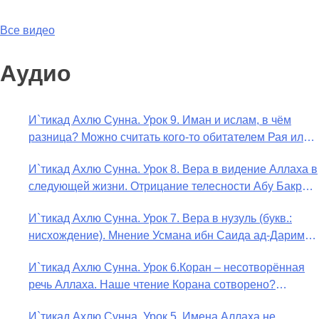
Все видео
Аудио
И`тикад Ахлю Сунна. Урок 9. Иман и ислам, в чём
разница? Можно считать кого-то обитателем Рая или
Ада?
И`тикад Ахлю Сунна. Урок 8. Вера в видение Аллаха в
следующей жизни. Отрицание телесности Абу Бакром
аль-Исмаили. Отрицание телесности в книге Усмана
И`тикад Ахлю Сунна. Урок 7. Вера в нузуль (букв.:
ибн Саида ад-Дарими. Иман – это слова, дела и
нисхождение). Мнение Усмана ибн Саида ад-Дарими
познание
о нузуле. Считал ли ад-Дарими, что Аллах
И`тикад Ахлю Сунна. Урок 6.Коран – несотворённая
описывается физическим движением?
речь Аллаха. Наше чтение Корана сотворено?
Предопределение судьбы
И`тикад Ахлю Сунна. Урок 5. Имена Аллаха не