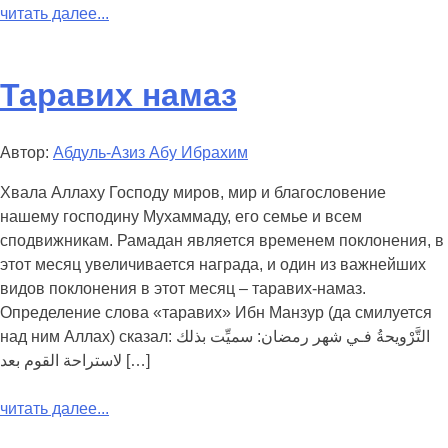
читать далее...
Таравих намаз
Автор:
Абдуль-Азиз Абу Ибрахим
Хвала Аллаху Господу миров, мир и благословение
нашему господину Мухаммаду, его семье и всем
сподвижникам. Рамадан является временем поклонения, в
этот месяц увеличивается награда, и один из важнейших
видов поклонения в этот месяц – таравих-намаз.
Определение слова «таравих» Ибн Манзур (да смилуется
над ним Аллах) сказал: التَّرْويحةُ فـي شهر رمضان: سميِّت بذلك
لاستراحة القوم بعد […]
читать далее...