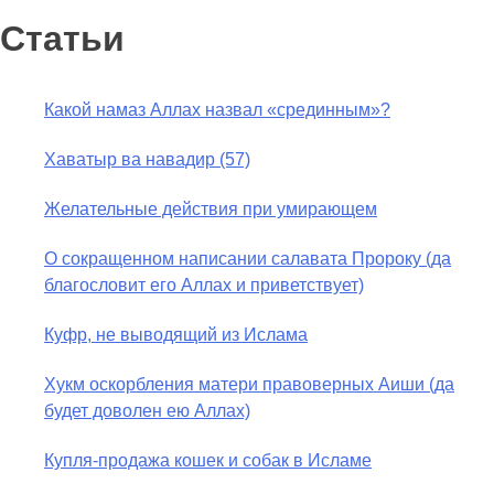
Статьи
Какой намаз Аллах назвал «срединным»?
Хаватыр ва навадир (57)
Желательные действия при умирающем
О сокращенном написании салавата Пророку (да
благословит его Аллах и приветствует)
Куфр, не выводящий из Ислама
Хукм оскорбления матери правоверных Аиши (да
будет доволен ею Аллах)
Купля-продажа кошек и собак в Исламе