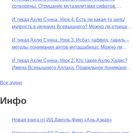
сотворены. Отрицание мутазилитами сифатов.
Описание Аллаха сифатом «вадж» (букв.: лик)
И`тикад Ахлю Сунна. Урок 4. Есть ли какая-то цель/
мудрость в деяниях Всевышнего? Можно ли отрицать
в отношении Аллаха недостатки, отрицание которых
И`тикад Ахлю Сунна. Урок 3. Исбат, тафвид, тавиль –
не пришло в Коране и Сунне? Концепция ибн
методы понимания аятов муташабихат. Можно ли
Таймийи
переводить сифаты аль-хабария на русский язык?
И`тикад Ахлю Сунна. Урок 2. Кто такие Ахлю Хадис?
Что означает утверждение сифата «биля кейфа» (без
Имена Всевышнего Аллаха. Правильное понимание
образа)?
Атрибутов Всевышнего Аллаха
Все аудио
Инфо
Новая книга от ИД Даруль-Фикр «Аль-Азкар»