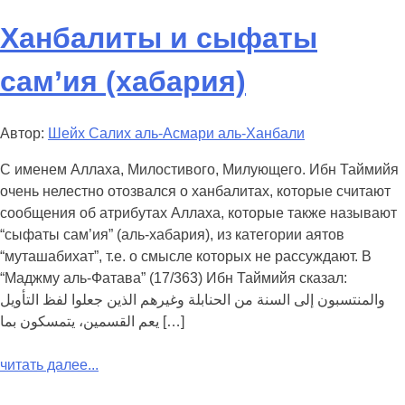
Ханбалиты и сыфаты
сам’ия (хабария)
Автор:
Шейх Салих аль-Асмари аль-Ханбали
С именем Аллаха, Милостивого, Милующего. Ибн Таймийя
очень нелестно отозвался о ханбалитах, которые считают
сообщения об атрибутах Аллаха, которые также называют
“сыфаты сам’ия” (аль-хабария), из категории аятов
“муташабихат”, т.е. о смысле которых не рассуждают. В
“Маджму аль-Фатава” (17/363) Ибн Таймийя сказал:
والمنتسبون إلى السنة من الحنابلة وغيرهم الذين جعلوا لفظ التأويل
يعم القسمين، يتمسكون بما […]
читать далее...