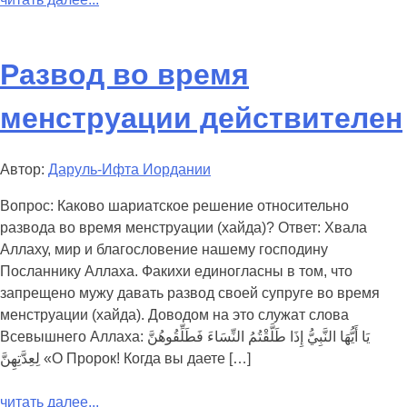
Развод во время
менструации действителен
Автор:
Даруль-Ифта Иордании
Вопрос: Каково шариатское решение относительно
развода во время менструации (хайда)? Ответ: Хвала
Аллаху, мир и благословение нашему господину
Посланнику Аллаха. Факихи единогласны в том, что
запрещено мужу давать развод своей супруге во время
менструации (хайда). Доводом на это служат слова
Всевышнего Аллаха: يَا أَيُّهَا النَّبِيُّ إِذَا طَلَّقْتُمُ النِّسَاءَ فَطَلِّقُوهُنَّ
لِعِدَّتِهِنَّ «О Пророк! Когда вы даете […]
читать далее...