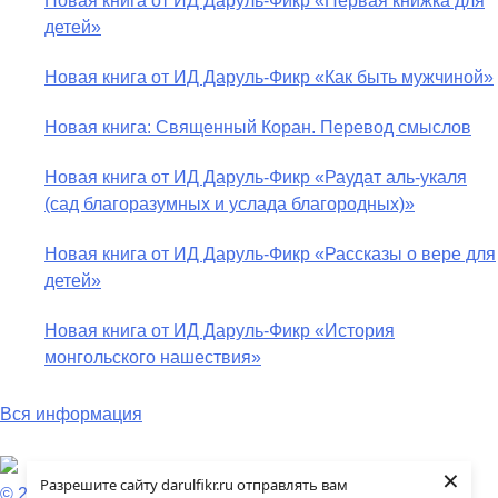
Новая книга от ИД Даруль-Фикр «Первая книжка для
детей»
Новая книга от ИД Даруль-Фикр «Как быть мужчиной»
Новая книга: Священный Коран. Перевод смыслов
Новая книга от ИД Даруль-Фикр «Раудат аль-укаля
(cад благоразумных и услада благородных)»
Новая книга от ИД Даруль-Фикр «Рассказы о вере для
детей»
Новая книга от ИД Даруль-Фикр «История
монгольского нашествия»
Вся информация
×
Разрешите сайту darulfikr.ru отправлять вам
© 2009 — 2026 darulfikr.ru.