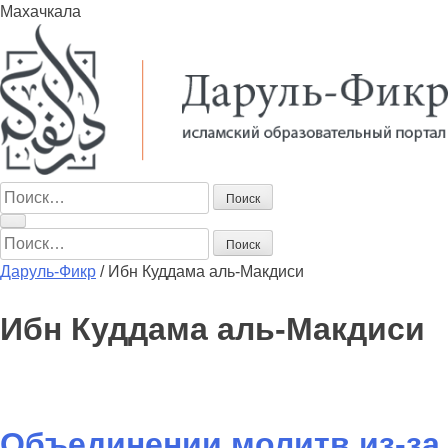
Махачкала
Найти:
Найти:
Даруль-Фикр
/
Ибн Куддама аль-Макдиси
Ибн Куддама аль-Макдиси
Объединении молитв из-за