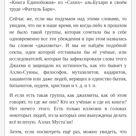
«Книга Единобожия» из «Сахих» аль-Бухари в своём
труде «Фатхуль Бари».
Сейчас же, если мы подумаем над этими словами, то
увидим, что ни в наше время, ни когда-либо в прошлом
не было такой группы, которая сочетала бы в себе
одновременно все эти убеждения и при этом назвалась
бы словом «джахмиты». И мы не найдём подобной
секты, идеи которой отстаивали бы её учёные, или
исследователей, которые бы зафиксировали слова этого
Джахма и защищали их истинность, как это бывает у
Ахлю-Сунны, философов, мутазилитов, кадаритов,
хашавитов или даже людей, верящих в единство бытия,
батынитов, иудеев, христиан и т. д. и т. п.
И если есть такая группа, как джахмиты, как об этом
говорят, то где же они? Кто их учёные и где их книги?
Нет ничего этого. Есть только иллюзии в головах
некоторых людей, из-за которых они вынуждены делать
всё вслепую. Аллах Муста’ан!
Затем, если посмотреть ещё раз, можно увидеть, что