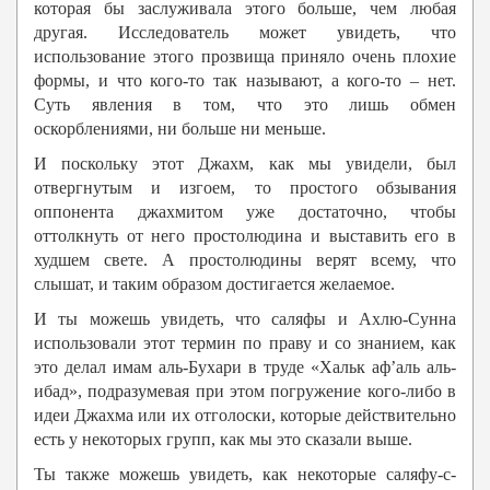
которая бы заслуживала этого больше, чем любая
другая. Исследователь может увидеть, что
использование этого прозвища приняло очень плохие
формы, и что кого-то так называют, а кого-то – нет.
Суть явления в том, что это лишь обмен
оскорблениями, ни больше ни меньше.
И поскольку этот Джахм, как мы увидели, был
отвергнутым и изгоем, то простого обзывания
оппонента джахмитом уже достаточно, чтобы
оттолкнуть от него простолюдина и выставить его в
худшем свете. А простолюдины верят всему, что
слышат, и таким образом достигается желаемое.
И ты можешь увидеть, что саляфы и Ахлю-Сунна
использовали этот термин по праву и со знанием, как
это делал имам аль-Бухари в труде «Хальк аф’аль аль-
ибад», подразумевая при этом погружение кого-либо в
идеи Джахма или их отголоски, которые действительно
есть у некоторых групп, как мы это сказали выше.
Ты также можешь увидеть, как некоторые саляфу-с-