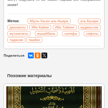
иначе!
Метки:
Абуль-Хасан аль-Ашари
аль-Бухари
джахмиты
Ибн Кайим
Ибн Таймия
муджассим
мутазилиты
мушаббиха
саляфы
сифаты
таджсим
ташбих
Поделиться
Похожие материалы