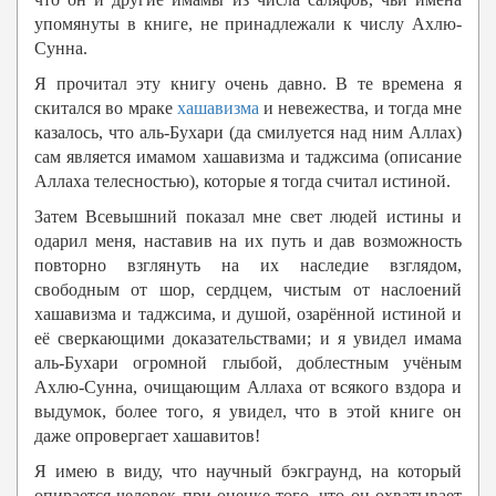
упомянуты в книге, не принадлежали к числу Ахлю-
Сунна.
Я прочитал эту книгу очень давно. В те времена я
скитался во мраке
хашавизма
и невежества, и тогда мне
казалось, что аль-Бухари (да смилуется над ним Аллах)
сам является имамом хашавизма и таджсима (описание
Аллаха телесностью), которые я тогда считал истиной.
Затем Всевышний показал мне свет людей истины и
одарил меня, наставив на их путь и дав возможность
повторно взглянуть на их наследие взглядом,
свободным от шор, сердцем, чистым от наслоений
хашавизма и таджсима, и душой, озарённой истиной и
её сверкающими доказательствами; и я увидел имама
аль-Бухари огромной глыбой, доблестным учёным
Ахлю-Сунна, очищающим Аллаха от всякого вздора и
выдумок, более того, я увидел, что в этой книге он
даже опровергает хашавитов!
Я имею в виду, что научный бэкграунд, на который
опирается человек при оценке того, что он охватывает