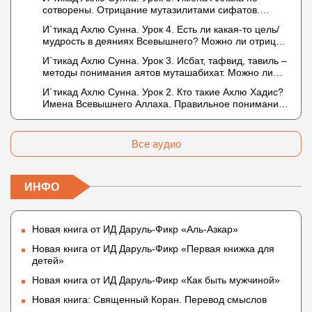
сотворены. Отрицание мутазилитами сифатов.
Описание Аллаха сифатом «вадж» (букв.: лик)
И`тикад Ахлю Сунна. Урок 4. Есть ли какая-то цель/
мудрость в деяниях Всевышнего? Можно ли отрицать
в отношении Аллаха недостатки, отрицание которых
И`тикад Ахлю Сунна. Урок 3. Исбат, тафвид, тавиль –
не пришло в Коране и Сунне? Концепция ибн
методы понимания аятов муташабихат. Можно ли
Таймийи
переводить сифаты аль-хабария на русский язык?
И`тикад Ахлю Сунна. Урок 2. Кто такие Ахлю Хадис?
Что означает утверждение сифата «биля кейфа»
Имена Всевышнего Аллаха. Правильное понимание
(без образа)?
Атрибутов Всевышнего Аллаха
Все аудио
ИНФО
Новая книга от ИД Даруль-Фикр «Аль-Азкар»
Новая книга от ИД Даруль-Фикр «Первая книжка для
детей»
Новая книга от ИД Даруль-Фикр «Как быть мужчиной»
Новая книга: Священный Коран. Перевод смыслов