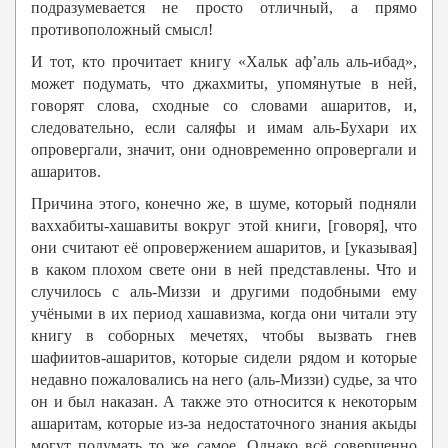
подразумевается не просто отличный, а прямо
противоположный смысл!
И тот, кто прочитает книгу «Хальк аф’аль аль-ибад»,
может подумать, что джахмиты, упомянутые в ней,
говорят слова, сходные со словами ашаритов, и,
следовательно, если саляфы и имам аль-Бухари их
опровергали, значит, они одновременно опровергали и
ашаритов.
Причина этого, конечно же, в шуме, который подняли
ваххабиты-хашавиты вокруг этой книги, [говоря], что
они считают её опровержением ашаритов, и [указывая]
в каком плохом свете они в ней представлены. Что и
случилось с аль-Миззи и другими подобными ему
учёными в их период хашавизма, когда они читали эту
книгу в соборных мечетях, чтобы вызвать гнев
шафиитов-ашаритов, которые сидели рядом и которые
недавно пожаловались на него (аль-Миззи) судье, за что
он и был наказан. А также это относится к некоторым
ашаритам, которые из-за недостаточного знания акыды
могут подумать то же самое. Однако всё совершенно