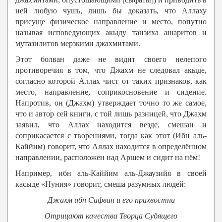
ней любую чушь, лишь бы доказать, что Аллаху
присуще физическое направление и место, попутно
называя исповедующих акыду танзиха ашаритов и
мутазилитов мерзкими джахмитами.
Этот болван даже не видит своего нелепого
противоречия в том, что Джахм не следовал акыде,
согласно которой Аллах чист от таких признаков, как
место, направление, соприкосновение и сидение.
Напротив, он (Джахм) утверждает точно то же самое,
что и автор сей книги, с той лишь разницей, что Джахм
заявил, что Аллах находится везде, смешан и
соприкасается с творениями, тогда как этот (Ибн аль-
Каййим) говорит, что Аллах находится в определённом
направлении, расположен над Аршем и сидит на нём!
Например, ибн аль-Каййим аль-Джаузийя в своей
касыде «Нуния» говорит, смеша разумных людей:
Джахм ибн Сафван и его прихвостни
Отрицают качества Творца Судящего