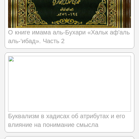
О книге имама аль-Бухари «Хальк аф’аль
аль-‘ибад». Часть 2
Буквализм в хадисах об атрибутах и его
влияние на понимание смысла