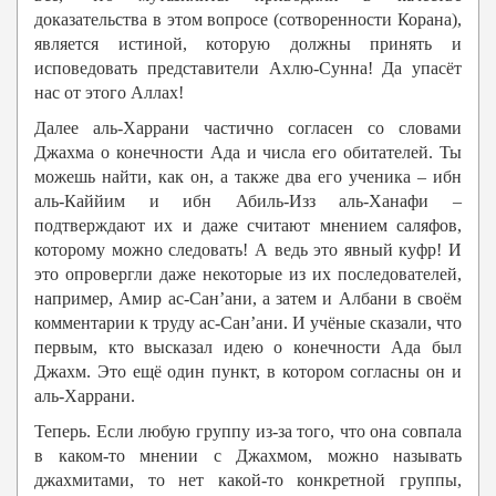
доказательства в этом вопросе (сотворенности Корана),
является истиной, которую должны принять и
исповедовать представители Ахлю-Сунна! Да упасёт
нас от этого Аллах!
Далее аль-Харрани частично согласен со словами
Джахма о конечности Ада и числа его обитателей. Ты
можешь найти, как он, а также два его ученика – ибн
аль-Каййим и ибн Абиль-Изз аль-Ханафи –
подтверждают их и даже считают мнением саляфов,
которому можно следовать! А ведь это явный куфр! И
это опровергли даже некоторые из их последователей,
например, Амир ас-Сан’ани, а затем и Албани в своём
комментарии к труду ас-Сан’ани. И учёные сказали, что
первым, кто высказал идею о конечности Ада был
Джахм. Это ещё один пункт, в котором согласны он и
аль-Харрани.
Теперь. Если любую группу из-за того, что она совпала
в каком-то мнении с Джахмом, можно называть
джахмитами, то нет какой-то конкретной группы,