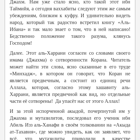
Джахм. Нам уже стало ясно, кто такой этот ибн
Таймийя, а сегодня ваххабиты следуют этим же самым
убеждениям, близким к куфру. И удивительно видеть
народ, который так радостно встретил книгу «Аль-
Ибана» и так мало знает о том, что в ней написано!
Бедственно положение такого разума, клянусь
Господом!
Далее. Этот аль-Харрани согласен со словами своего
имама (Джахма) о сотворенности Корана. Читатель
может найти эти слова, ясно сказанные в его труде
«Минхадж», в котором он говорит, что Коран не
является предвечным, а состоит из единиц речи
Аллаха, которая, согласно этому хашавиту аль-
Харрани, является предвечной как вид, но отдельные
части её сотворены! Да упасёт нас от этого Аллах!
И за этой испорченной акыдой, почерпнутой им у
Джахма и мутазилитов, последовал его ученик ибн
Абиль Изз аль-Ханафи в своём толковании на «Акыда
ат-Тахавия», где можно увидеть, как он заявляет, что
всё, что мутазилиты приводили в качестве