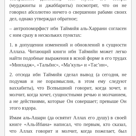
(мурджииты и джаббариты) посмотрят, что он не
говорил абсолютно ничего о свершении рабами своих
дел, однако утверждал обратное;
– антропоморфист ибн Таймийя аль-Харрани согласен
с ним сразу в нескольких пунктах:
1. в допущении изменений и обновлений в сущности
Аллаха. Читающий книги ибн Таймийи может легко
найти подобные выражения в ясной форме в его трудах
«Минхадж», «Тальбис», «Ма’куль» и «Тас’ин»,
2. отсюда ибн Таймийя сделал вывод (а сегодня, не
подумав и не поразмыслив, в этом ему следуют
ваххабиты), что Всевышний говорит, когда хочет, и
молчит, когда хочет, сущностными речью и молчанием,
а не действиями, которые Он совершает; превыше Он
этого вздора.
Имам аль-Ашари (да освятит Аллах его душу) в своей
книге «Аль-Ибана» написал, что первым, кто сказал,
что Аллах говорит и молчит, когда пожелает, был