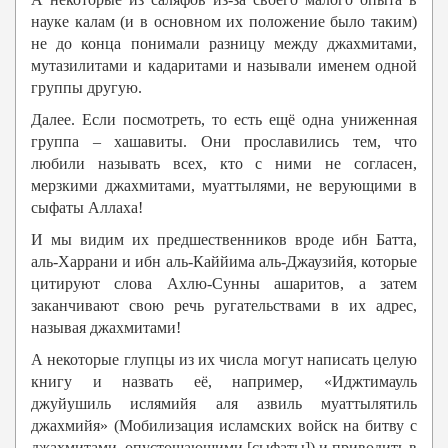
науке калам (и в основном их положение было таким)
не до конца понимали разницу между джахмитами,
мутазилитами и кадаритами и называли именем одной
группы другую.
Далее. Если посмотреть, то есть ещё одна униженная
группа – хашавиты. Они прославились тем, что
любили называть всех, кто с ними не согласен,
мерзкими джахмитами, муаттылями, не верующими в
сыфаты Аллаха!
И мы видим их предшественников вроде ибн Батта,
аль-Харрани и ибн аль-Каййима аль-Джаузийя, которые
цитируют слова Ахлю-Сунны ашаритов, а затем
заканчивают свою речь ругательствами в их адрес,
называя джахмитами!
А некоторые глупцы из их числа могут написать целую
книгу и назвать её, например, «Иджтимауль
джуйушиль ислямийя аля азвиль муаттылятиль
джахмийя» (Мобилизация исламских войск на битву с
джахмитами, опустошающими [сыфаты]) и приводить в