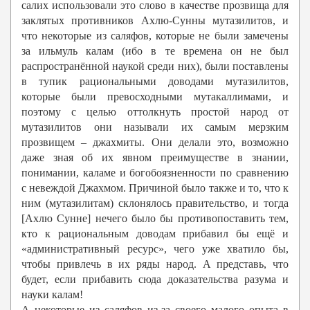
салих использовали это слово в качестве прозвища для
заклятых противников Ахлю-Сунны мутазилитов, и
что некоторые из саляфов, которые не были замечены
за ильмуль калам (ибо в те времена он не был
распространённой наукой среди них), были поставлены
в тупик рациональными доводами мутазилитов,
которые были превосходными мутакаллимами, и
поэтому с целью оттолкнуть простой народ от
мутазилитов они называли их самым мерзким
прозвищем – джахмиты. Они делали это, возможно
даже зная об их явном преимуществе в знании,
понимании, каламе и богобоязненности по сравнению
с невеждой Джахмом. Причиной было также и то, что к
ним (мутазилитам) склонялось правительство, и тогда
[Ахлю Сунне] нечего было бы противопоставить тем,
кто к рациональным доводам прибавил бы ещё и
«административный ресурс», чего уже хватило бы,
чтобы привлечь в их ряды народ. А представь, что
будет, если прибавить сюда доказательства разума и
науки калам!
А некоторые из саляфов из-за своего малого опыта в