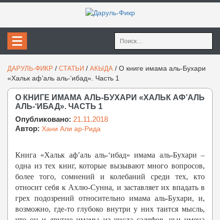
Найти:
/
/
/
О книге имама аль-Бухари
ДАРУЛЬ-ФИКР
СТАТЬИ
АКЫДА
«Хальк аф’аль аль-‘ибад». Часть 1
О КНИГЕ ИМАМА АЛЬ-БУХАРИ «ХАЛЬК АФ’АЛЬ
АЛЬ-‘ИБАД». ЧАСТЬ 1
Опубликовано:
21.11.2018
Автор:
Хани Али ар-Рида
Книга «Хальк аф’аль аль-‘ибад» имама аль-Бухари –
одна из тех книг, которые вызывают много вопросов,
более того, сомнений и колебаний среди тех, кто
относит себя к Ахлю-Сунна, и заставляет их впадать в
грех подозрений относительно имама аль-Бухари, и,
возможно, где-то глубоко внутри у них таится мысль,
что он и другие имамы из числа саляфов, чьи имена