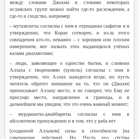
между словами Джахма и словами некоторых
исламских групп можно найти где-то расхождения, а
где-то и сходство, например:
– мутазилиты согласны с ним в отрицании сыфатов и в
утверждении, что Коран сотворен, и из-за этого
совпадения кто-то, неважно – с хорошим или плохим
намерением, мог назвать этих выдающихся учёных
калама джахмитами;
– люди, заявляющие о единстве бытия, и слиянии
Аллаха с творениями (хулюль) согласны с ним в
утверждении, что Аллах находится везде, но пусть
читатель обратит внимание на то, что он (Джахм)
приписывает Аллаху место, и не говорит, что Ему не
присущи место, направление и границы, и в
дальнейшем мы увидим, что это очень важный момент;
– мурджииты-джаббариты согласны с ним в
абсолютном принуждении и в том, что у раба нет
[созданной Аллахом] силы и способности [на
совершение действия]. Но. Пусть его сёстры