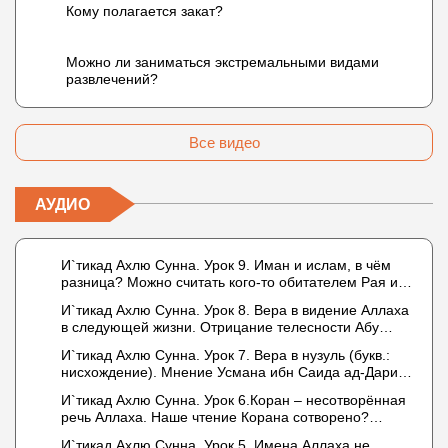
Кому полагается закат?
Можно ли заниматься экстремальными видами
развлечений?
Все видео
АУДИО
И`тикад Ахлю Сунна. Урок 9. Иман и ислам, в чём
разница? Можно считать кого-то обитателем Рая или
Ада?
И`тикад Ахлю Сунна. Урок 8. Вера в видение Аллаха
в следующей жизни. Отрицание телесности Абу
Бакром аль-Исмаили. Отрицание телесности в книге
И`тикад Ахлю Сунна. Урок 7. Вера в нузуль (букв.:
Усмана ибн Саида ад-Дарими. Иман – это слова,
нисхождение). Мнение Усмана ибн Саида ад-Дарими
дела и познание
о нузуле. Считал ли ад-Дарими, что Аллах
И`тикад Ахлю Сунна. Урок 6.Коран – несотворённая
описывается физическим движением?
речь Аллаха. Наше чтение Корана сотворено?
Предопределение судьбы
И`тикад Ахлю Сунна. Урок 5. Имена Аллаха не