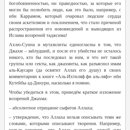
богобоязненностью, ни праведностью, за которые его
могли бы полюбить люди, как это было, например, с
ибн Каррамом, который очаровал людские сердца
своим аскетизмом и поклонением, что стало причиной
распространения его нововведений и выводящих из
Ислама воззрений таджсима!
Ахлю-Сунна и мутазилиты единогласны в том, что
Джахм – заблудший, и после его убийства не осталось
никого, кто бы последовал за ним, и что нет такой
группы или секты, как джахмиты, как разъяснил имам
аль-Каусари (да освятит Аллах его душу) в своих
комментариях к книге «Аль-Ихтиляф фи аль-ляфз» ибн
Кутейбы ад-Динури, насколько я помню.
Чтобы убедиться в этом, приведём краткое изложение
воззрений Джахма:
– абсолютное отрицание сыфатов Аллаха;
– утверждение, что Аллаха нельзя описывать теми же
словами, которыми описывают творения. Например,
нельзя говорить, что Аллах знающий, живой или