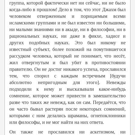
группа, которой фактически нет ни сейчас, ни не было
когда-либо в прошлом! Дело в том, что этот Джахм был
человеком отверженным и порицаемым всеми
исламскими группами и не был известен ни большими,
ни малыми знаниями ни в акыде, ни в философии, ни в
рациональных науках, ни даже в фикхе, хадисе и
других подобных науках. Это был никому не
известный субъект, более похожий на помутившегося
рассудком человека, который не понимает, что несёт,
жил отвергнутым и был убит в противостоянии
правителю. Он не достиг никакого успеха, прославился
тем, что спорил с каждым встречным [будучи
абсолютно непригодным для этого]. Невежды
подходили к нему и высказывали какое-нибудь
сомнение, которое может привести в замешательство
разве что таких же невежд, как он сам. Передаётся, что
он часто бывал растерян после некоторых сомнений,
которыми с ним делались шраманы, огнепоклонники
или философы, и не мог найти на них ответа.
Он также не прославился ни аскетизмом, ни