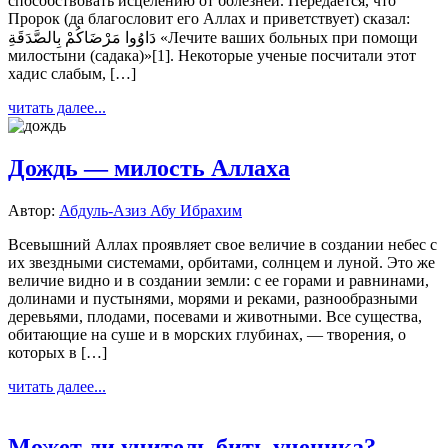
способствовать исцелению от болезней. Передается, что
Пророк (да благословит его Аллах и приветствует) сказал:
دَاوُوا مَرْضَاكُمْ بِالصَّدَقَةِ «Лечите ваших больных при помощи
милостыни (садака)»[1]. Некоторые ученые посчитали этот
хадис слабым, […]
читать далее...
Дождь — милость Аллаха
Автор:
Абдуль-Азиз Абу Ибрахим
Всевышний Аллах проявляет свое величие в создании небес с
их звездными системами, орбитами, солнцем и луной. Это же
величие видно и в создании земли: с ее горами и равнинами,
долинами и пустынями, морями и реками, разнообразными
деревьями, плодами, посевами и животными. Все существа,
обитающие на суше и в морских глубинах, — творения, о
которых в […]
читать далее...
Может ли учитель бить ученика?