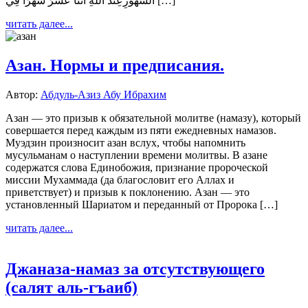
الشُّهُورِعِنْدَ اللَّهِ اثْنَا عَشَرَ شَهْرًا فِي […]
читать далее...
Азан. Нормы и предписания.
Автор:
Абдуль-Азиз Абу Ибрахим
Азан — это призыв к обязательной молитве (намазу), который
совершается перед каждым из пяти ежедневных намазов.
Муэдзин произносит азан вслух, чтобы напомнить
мусульманам о наступлении времени молитвы. В азане
содержатся слова Единобожия, признание пророческой
миссии Мухаммада (да благословит его Аллах и
приветствует) и призыв к поклонению. Азан — это
установленный Шариатом и переданный от Пророка […]
читать далее...
Джаназа-намаз за отсутствующего
(салят аль-гъаиб)