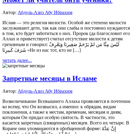
Автор:
Абдуль-Азиз Абу Ибрахим
Ислам — это религия милости. Особой же степени милости
заслуживают дети, так как они слабы и постоянно нуждаются
в том, кто будет заботиться о них. Пророк (да благословит его
Аллах и приветствует) считал отсутствие милости к детям
греховным и говорил: لَيْسَ مِنَّا مَن لمْ يَرْحَمْ صَغِيرنَا وَيَعْرِفْ
شَرَفَ كَبيرِنَا «Не из нас тот, кто не […]
читать далее...
Запретные месяцы в Исламе
Автор:
Абдуль-Азиз Абу Ибрахим
Возвеличивание Всевышнего Аллаха проявляется в почтении
ко всему, что Он возвысил, а именно: к обрядам, видам
поклонения, а также к местам, временам, месяцам и дням,
которым Он придал особую святость. В частности, это
касается запретных (священных) месяцев. Всего их четыре. В
Коране они упоминаются в обобщенной форме: إِنَّ عِدَّةَ