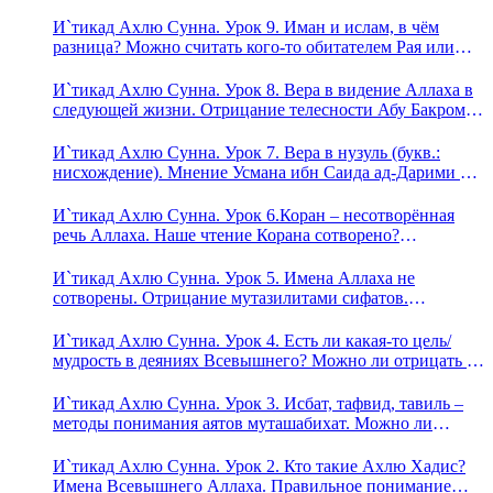
И`тикад Ахлю Сунна. Урок 9. Иман и ислам, в чём
разница? Можно считать кого-то обитателем Рая или
Ада?
И`тикад Ахлю Сунна. Урок 8. Вера в видение Аллаха в
следующей жизни. Отрицание телесности Абу Бакром
аль-Исмаили. Отрицание телесности в книге Усмана
ибн Саида ад-Дарими. Иман – это слова, дела и
И`тикад Ахлю Сунна. Урок 7. Вера в нузуль (букв.:
познание
нисхождение). Мнение Усмана ибн Саида ад-Дарими о
нузуле. Считал ли ад-Дарими, что Аллах описывается
физическим движением?
И`тикад Ахлю Сунна. Урок 6.Коран – несотворённая
речь Аллаха. Наше чтение Корана сотворено?
Предопределение судьбы
И`тикад Ахлю Сунна. Урок 5. Имена Аллаха не
сотворены. Отрицание мутазилитами сифатов.
Описание Аллаха сифатом «вадж» (букв.: лик)
И`тикад Ахлю Сунна. Урок 4. Есть ли какая-то цель/
мудрость в деяниях Всевышнего? Можно ли отрицать в
отношении Аллаха недостатки, отрицание которых не
пришло в Коране и Сунне? Концепция ибн Таймийи
И`тикад Ахлю Сунна. Урок 3. Исбат, тафвид, тавиль –
методы понимания аятов муташабихат. Можно ли
переводить сифаты аль-хабария на русский язык? Что
означает утверждение сифата «биля кейфа» (без образа)?
И`тикад Ахлю Сунна. Урок 2. Кто такие Ахлю Хадис?
Имена Всевышнего Аллаха. Правильное понимание