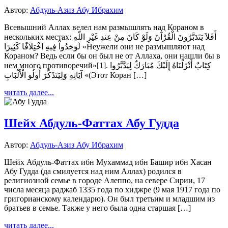
Автор:
Абдуль-Азиз Абу Ибрахим
Всевышний Аллах велел нам размышлять над Кораном в
нескольких местах: أَفَلاَ يَتَدَبَّرُونَ الْقُرْآنَ وَلَوْ كَانَ مِنْ عِندِ غَيْرِ اللّهِ
لَوَجَدُواْ فِيهِ اخْتِلاَفًا كَثِيرًا «Неужели они не размышляют над
Кораном? Ведь если бы он был не от Аллаха, они нашли бы в
нем много противоречий»[1]. كِتَابٌ أَنْزَلْنَاهُ إِلَيْكَ مُبَارَكٌ لِيَدَّبَّرُوا
آيَاتِهِ وَلِيَتَذَكَّرَ أُولُو الْأَلْبَابِ «(Этот Коран […]
читать далее...
Шейх Абдуль-Фаттах Абу Гудда
Автор:
Абдуль-Азиз Абу Ибрахим
Шейх Абдуль-Фаттах ибн Мухаммад ибн Башир ибн Хасан
Абу Гудда (да смилуется над ним Аллах) родился в
религиозной семье в городе Алеппо, на севере Сирии, 17
числа месяца раджаб 1335 года по хиджре (9 мая 1917 года по
григорианскому календарю). Он был третьим и младшим из
братьев в семье. Также у него была одна старшая […]
читать далее...