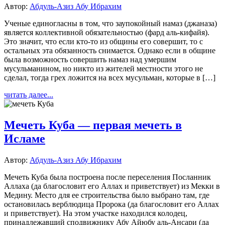
Автор:
Абдуль-Азиз Абу Ибрахим
Ученые единогласны в том, что заупокойный намаз (джаназа)
является коллективной обязательностью (фард аль-кифайя).
Это значит, что если кто-то из общины его совершит, то с
остальных эта обязанность снимается. Однако если в общине
была возможность совершить намаз над умершим
мусульманином, но никто из жителей местности этого не
сделал, тогда грех ложится на всех мусульман, которые в […]
читать далее...
Мечеть Куба — первая мечеть в
Исламе
Автор:
Абдуль-Азиз Абу Ибрахим
Мечеть Куба была построена после переселения Посланник
Аллаха (да благословит его Аллах и приветствует) из Мекки в
Медину. Место для ее строительства было выбрано там, где
остановилась верблюдица Пророка (да благословит его Аллах
и приветствует). На этом участке находился колодец,
принадлежавший сподвижнику Абу Айюбу аль-Ансари (да