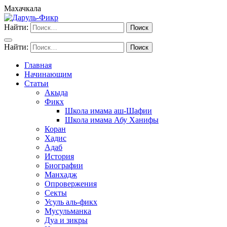
Махачкала
Найти:
Найти:
Главная
Начинающим
Статьи
Акыда
Фикх
Школа имама аш-Шафии
Школа имама Абу Ханифы
Коран
Хадис
Адаб
История
Биографии
Манхадж
Опровержения
Секты
Усуль аль-фикх
Мусульманка
Дуа и зикры