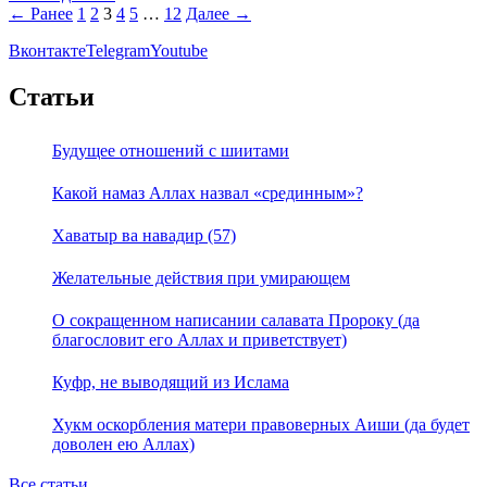
← Ранее
1
2
3
4
5
…
12
Далее →
Вконтакте
Telegram
Youtube
Статьи
Будущее отношений с шиитами
Какой намаз Аллах назвал «срединным»?
Хаватыр ва навадир (57)
Желательные действия при умирающем
О сокращенном написании салавата Пророку (да
благословит его Аллах и приветствует)
Куфр, не выводящий из Ислама
Хукм оскорбления матери правоверных Аиши (да будет
доволен ею Аллах)
Все статьи