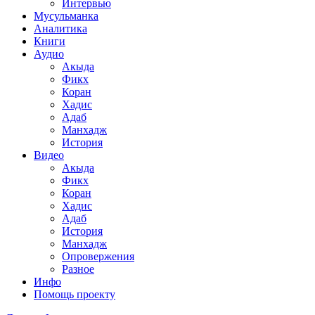
Интервью
Мусульманка
Аналитика
Книги
Аудио
Акыда
Фикх
Коран
Хадис
Адаб
Манхадж
История
Видео
Акыда
Фикх
Коран
Хадис
Адаб
История
Манхадж
Опровержения
Разное
Инфо
Помощь проекту