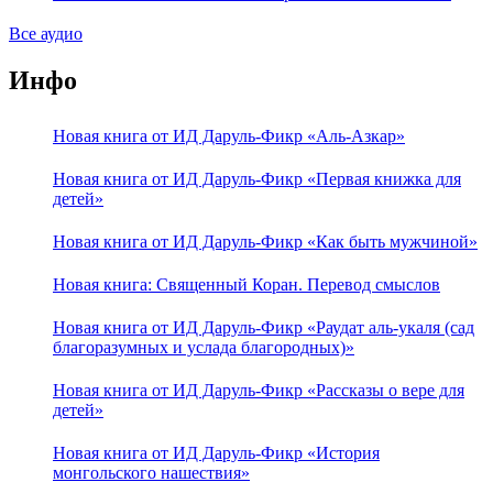
Атрибутов Всевышнего Аллаха
Все аудио
Инфо
Новая книга от ИД Даруль-Фикр «Аль-Азкар»
Новая книга от ИД Даруль-Фикр «Первая книжка для
детей»
Новая книга от ИД Даруль-Фикр «Как быть мужчиной»
Новая книга: Священный Коран. Перевод смыслов
Новая книга от ИД Даруль-Фикр «Раудат аль-укаля (cад
благоразумных и услада благородных)»
Новая книга от ИД Даруль-Фикр «Рассказы о вере для
детей»
Новая книга от ИД Даруль-Фикр «История
монгольского нашествия»