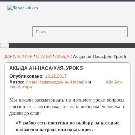
Найти:
/
/
/
Акыда ан-Насафия. Урок 5
ДАРУЛЬ-ФИКР
СТАТЬИ
АКЫДА
АКЫДА АН-НАСАФИЯ. УРОК 5
Опубликовано:
13.12.2017
Автор:
и
Имам Наджмуддин ан-Насафи
Абу Али
аль-Аш'ари
Мы начали рассматривать на прошлом уроке вопросы,
связанные с ихтияром, то есть выбором человека и
дошли до слов:
«У рабов есть поступки по выбору, за которые
положены награда или наказание».