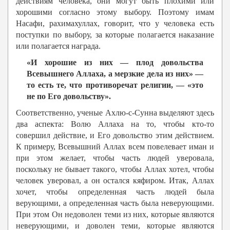
действиям человека, они могут быть плохими или
хорошими согласно этому выбору. Поэтому имам
Насафи, рахимахуллах, говорит, что у человека есть
поступки по выбору, за которые полагается наказание
или полагается награда.
«И хорошие из них — плод довольства
Всевышнего Аллаха, а мерзкие дела из них» —
то есть те, что противоречат религии, — «это
не по Его довольству».
Соответственно, ученые Ахлю-с-Сунна выделяют здесь
два аспекта: Волю Аллаха на то, чтобы кто-то
совершил действие, и Его довольство этим действием.
К примеру, Всевышний Аллах всем повелевает иман и
при этом желает, чтобы часть людей уверовала,
поскольку не бывает такого, чтобы Аллах хотел, чтобы
человек уверовал, а он остался кяфиром. Итак, Аллах
хочет, чтобы определенная часть людей была
верующими, а определенная часть была неверующими.
При этом Он недоволен теми из них, которые являются
неверующими, и доволен теми, которые являются