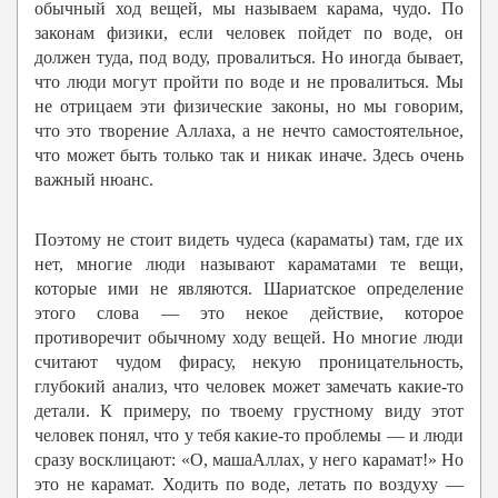
обычный ход вещей, мы называем карама, чудо. По
законам физики, если человек пойдет по воде, он
должен туда, под воду, провалиться. Но иногда бывает,
что люди могут пройти по воде и не провалиться. Мы
не отрицаем эти физические законы, но мы говорим,
что это творение Аллаха, а не нечто самостоятельное,
что может быть только так и никак иначе. Здесь очень
важный нюанс.
Поэтому не стоит видеть чудеса (караматы) там, где их
нет, многие люди называют караматами те вещи,
которые ими не являются. Шариатское определение
этого слова — это некое действие, которое
противоречит обычному ходу вещей. Но многие люди
считают чудом фирасу, некую проницательность,
глубокий анализ, что человек может замечать какие-то
детали. К примеру, по твоему грустному виду этот
человек понял, что у тебя какие-то проблемы — и люди
сразу восклицают: «О, машаАллах, у него карамат!» Но
это не карамат. Ходить по воде, летать по воздуху —