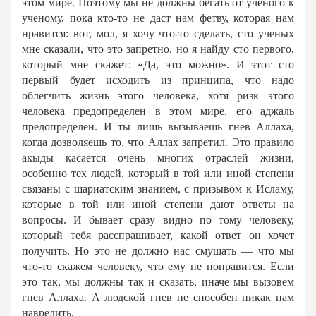
этом мире. Поэтому мы не должны бегать от ученого к
ученому, пока кто-то не даст нам фетву, которая нам
нравится: вот, мол, я хочу что-то сделать, сто ученых
мне сказали, что это запретно, но я найду сто первого,
который мне скажет: «Да, это можно». И этот сто
первый будет исходить из принципа, что надо
облегчить жизнь этого человека, хотя ризк этого
человека предопределен в этом мире, его аджаль
предопределен. И ты лишь вызываешь гнев Аллаха,
когда дозволяешь то, что Аллах запретил. Это правило
акыды касается очень многих отраслей жизни,
особенно тех людей, который в той или иной степени
связаны с шариатским знанием, с призывом к Исламу,
которые в той или иной степени дают ответы на
вопросы. И бывает сразу видно по тому человеку,
который тебя расспрашивает, какой ответ он хочет
получить. Но это не должно нас смущать — что мы
что-то скажем человеку, что ему не понравится. Если
это так, мы должны так и сказать, иначе мы вызовем
гнев Аллаха. А людской гнев не способен никак нам
навредить.