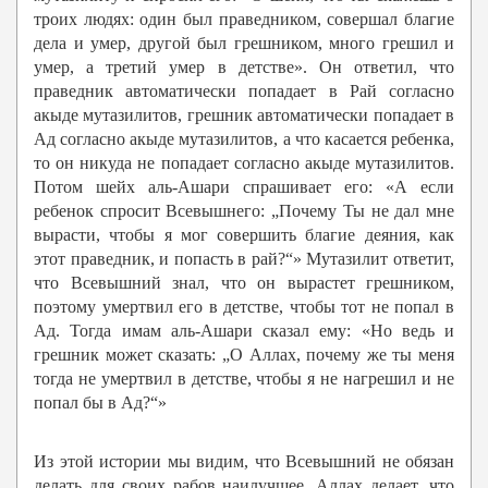
троих людях: один был праведником, совершал благие
дела и умер, другой был грешником, много грешил и
умер, а третий умер в детстве». Он ответил, что
праведник автоматически попадает в Рай согласно
акыде мутазилитов, грешник автоматически попадает в
Ад согласно акыде мутазилитов, а что касается ребенка,
то он никуда не попадает согласно акыде мутазилитов.
Потом шейх аль-Ашари спрашивает его: «А если
ребенок спросит Всевышнего: „Почему Ты не дал мне
вырасти, чтобы я мог совершить благие деяния, как
этот праведник, и попасть в рай?“» Мутазилит ответит,
что Всевышний знал, что он вырастет грешником,
поэтому умертвил его в детстве, чтобы тот не попал в
Ад. Тогда имам аль-Ашари сказал ему: «Но ведь и
грешник может сказать: „О Аллах, почему же ты меня
тогда не умертвил в детстве, чтобы я не нагрешил и не
попал бы в Ад?“»
Из этой истории мы видим, что Всевышний не обязан
делать для своих рабов наилучшее. Аллах делает, что