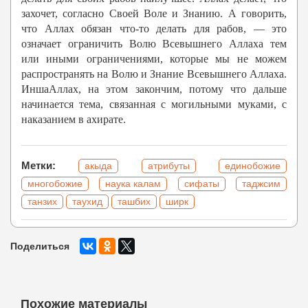
захочет, согласно Своей Воле и Знанию. А говорить,
что Аллах обязан что-то делать для рабов, — это
означает ограничить Волю Всевышнего Аллаха тем
или иными ограничениями, которые мы не можем
распространять на Волю и Знание Всевышнего Аллаха.
ИншаАллах, на этом закончим, потому что дальше
начинается тема, связанная с могильными муками, с
наказанием в ахирате.
Метки:
акыда
атрибуты
единобожие
многобожие
наука калам
сифаты
таджсим
танзих
таухид
ташбих
ширк
Поделиться
Похожие материалы