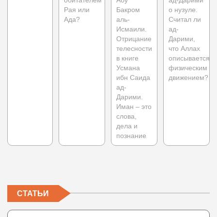
обитателем
Абу
ад-Дарими
Рая или
Бакром
о нузуле.
Ада?
аль-
Считал ли
Исмаили.
ад-
Отрицание
Дарими,
телесности
что Аллах
в книге
описывается
Усмана
физическим
ибн Саида
движением?
ад-
Дарими.
Иман – это
слова,
дела и
познание
СТАТЬИ