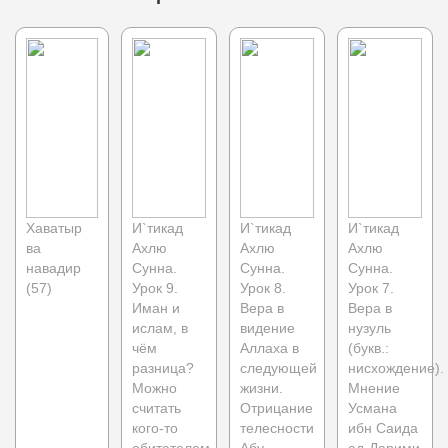
Хаватыр
И`тикад
И`тикад
И`тикад
ва
Ахлю
Ахлю
Ахлю
навадир
Сунна.
Сунна.
Сунна.
(57)
Урок 9.
Урок 8.
Урок 7.
Иман и
Вера в
Вера в
ислам, в
видение
нузуль
чём
Аллаха в
(букв.:
разница?
следующей
нисхождение).
Можно
жизни.
Мнение
считать
Отрицание
Усмана
кого-то
телесности
ибн Саида