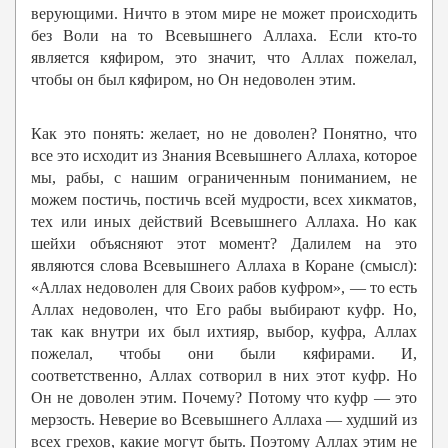
верующими. Ничто в этом мире не может происходить
без Воли на то Всевышнего Аллаха. Если кто-то
является кяфиром, это значит, что Аллах пожелал,
чтобы он был кяфиром, но Он недоволен этим.
Как это понять: желает, но не доволен? Понятно, что
все это исходит из Знания Всевышнего Аллаха, которое
мы, рабы, с нашим ограниченным пониманием, не
можем постичь, постичь всей мудрости, всех хикматов,
тех или иных действий Всевышнего Аллаха. Но как
шейхи объясняют этот момент? Далилем на это
являются слова Всевышнего Аллаха в Коране (смысл):
«Аллах недоволен для Своих рабов куфром», — то есть
Аллах недоволен, что Его рабы выбирают куфр. Но,
так как внутри их был ихтияр, выбор, куфра, Аллах
пожелал, чтобы они были кяфирами. И,
соответственно, Аллах сотворил в них этот куфр. Но
Он не доволен этим. Почему? Потому что куфр — это
мерзость. Неверие во Всевышнего Аллаха — худший из
всех грехов, какие могут быть. Поэтому Аллах этим не