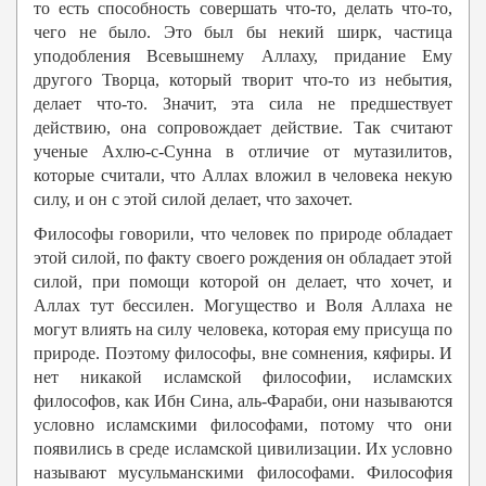
то есть способность совершать что-то, делать что-то,
чего не было. Это был бы некий ширк, частица
уподобления Всевышнему Аллаху, придание Ему
другого Творца, который творит что-то из небытия,
делает что-то. Значит, эта сила не предшествует
действию, она сопровождает действие. Так считают
ученые Ахлю-с-Сунна в отличие от мутазилитов,
которые считали, что Аллах вложил в человека некую
силу, и он с этой силой делает, что захочет.
Философы говорили, что человек по природе обладает
этой силой, по факту своего рождения он обладает этой
силой, при помощи которой он делает, что хочет, и
Аллах тут бессилен. Могущество и Воля Аллаха не
могут влиять на силу человека, которая ему присуща по
природе. Поэтому философы, вне сомнения, кяфиры. И
нет никакой исламской философии, исламских
философов, как Ибн Сина, аль-Фараби, они называются
условно исламскими философами, потому что они
появились в среде исламской цивилизации. Их условно
называют мусульманскими философами. Философия