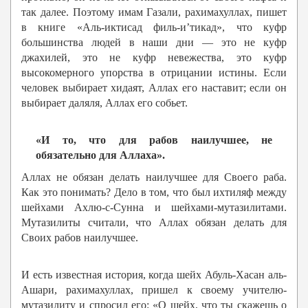
так далее. Поэтому имам Газали, рахимахуллах, пишет
в книге «Аль-иктисад филь-и’тикад», что куфр
большинства людей в наши дни — это не куфр
джахилей, это не куфр невежества, это куфр
высокомерного упорства в отрицании истины. Если
человек выбирает хидаят, Аллах его наставит; если он
выбирает даляля, Аллах его собьет.
«И то, что для рабов наилучшее, не
обязательно для Аллаха».
Аллах не обязан делать наилучшее для Своего раба.
Как это понимать? Дело в том, что был ихтиляф между
шейхами Ахлю-с-Сунна и шейхами-мутазилитами.
Мутазилиты считали, что Аллах обязан делать для
Своих рабов наилучшее.
И есть известная история, когда шейх Абуль-Хасан аль-
Ашари, рахимахуллах, пришел к своему учителю-
мутазилиту и спросил его: «О шейх, что ты скажешь о